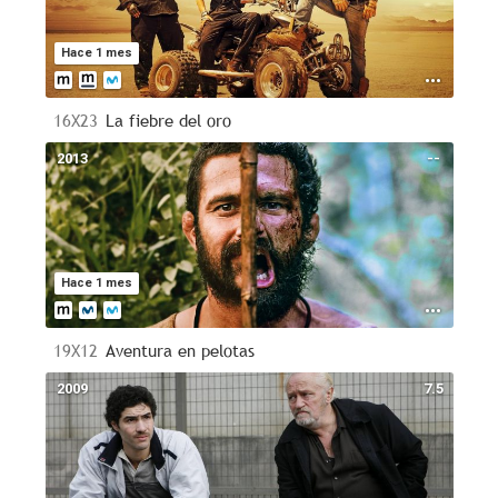
Hace 1 mes
16X23
La fiebre del oro
2013
--
Hace 1 mes
19X12
Aventura en pelotas
2009
7.5