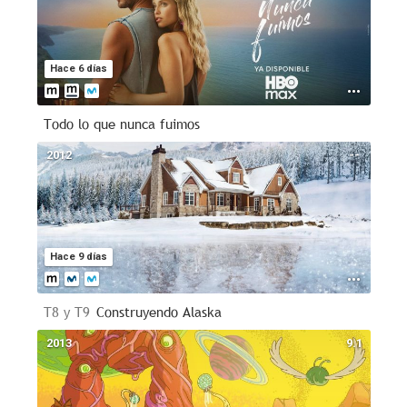
Hace 6 días
Todo lo que nunca fuimos
2012
--
Hace 9 días
T8 y T9
Construyendo Alaska
2013
9.1