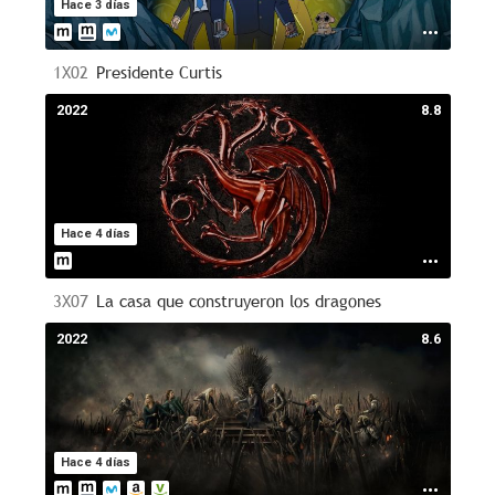
Hace 3 días
1X02
Presidente Curtis
2022
8.8
Hace 4 días
3X07
La casa que construyeron los dragones
2022
8.6
Hace 4 días