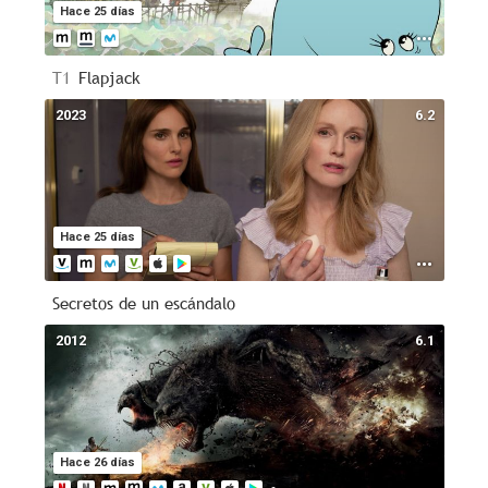
Hace 25 días
T1
Flapjack
2023
6.2
Hace 25 días
Secretos de un escándalo
2012
6.1
Hace 26 días