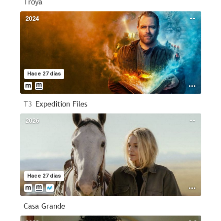
Troya
2024
--
Hace 27 días
T3
Expedition Files
2026
--
Hace 27 días
Casa Grande