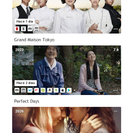
Hace 1 día
Grand Maison Tokyo
2023
7.8
Hace 2 días
Perfect Days
2026
--