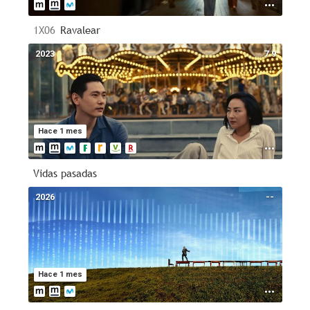
1X06
Ravalear
2023
7.9
Hace 1 mes
Vidas pasadas
2026
--
Hace 1 mes