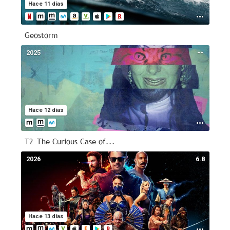
Hace 11 días
Geostorm
2025
--
Hace 12 días
T2
The Curious Case of...
2026
6.8
Hace 13 días