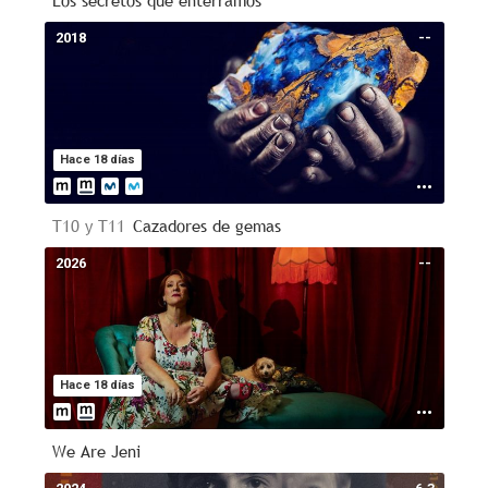
Los secretos que enterramos
2018
--
Hace 18 días
T10 y T11
Cazadores de gemas
2026
--
Hace 18 días
We Are Jeni