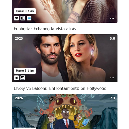
Hace 3 días
Euphoria: Echando la vista atrás
2025
5.0
Hace 3 días
Lively VS Baldoni: Enfrentamiento en Hollywood
2026
7.3