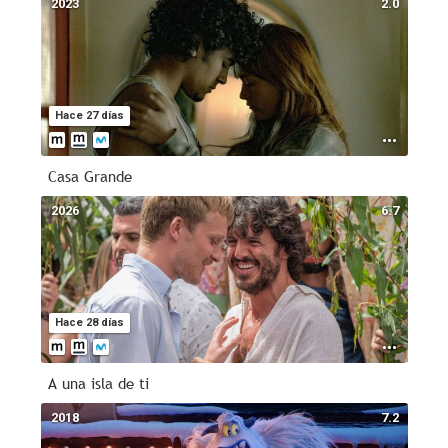
2023
2.0
Hace 27 días
Casa Grande
2026
6.7
Hace 28 días
A una isla de ti
2018
7.2