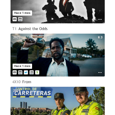
Hace 1 mes
T1
Against the Odds
2022
8.3
Hace 1 mes
4X10
From
2019
--