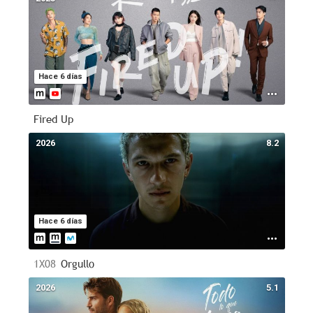
Hace 6 días
Fired Up
2026
8.2
Hace 6 días
1X08
Orgullo
2026
5.1