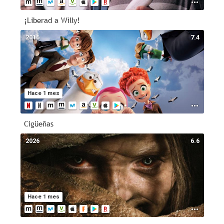
¡Liberad a Willy!
2016
7.4
Hace 1 mes
Cigüeñas
2026
6.6
Hace 1 mes