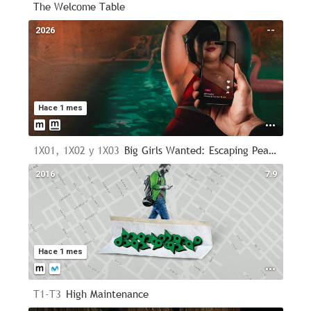
The Welcome Table
2026
--
Hace 1 mes
1X01, 1X02 y 1X03
Big Girls Wanted: Escaping Pearadise
2016
7.9
Hace 1 mes
T1-T3
High Maintenance