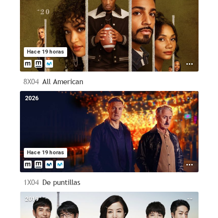
Hace 19 horas
8X04
All American
2026
--
Hace 19 horas
1X04
De puntillas
2019
--