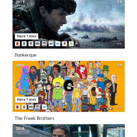
2017
7.5
Hace 1 mes
Dunkerque
2020
7.5
Hace 1 mes
The Freak Brothers
2018
7.7