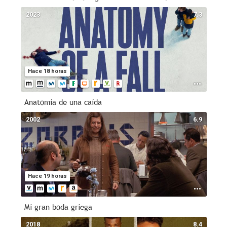
2023
7.3
Hace 18 horas
Anatomía de una caída
2002
6.9
Hace 19 horas
Mi gran boda griega
2018
8.4