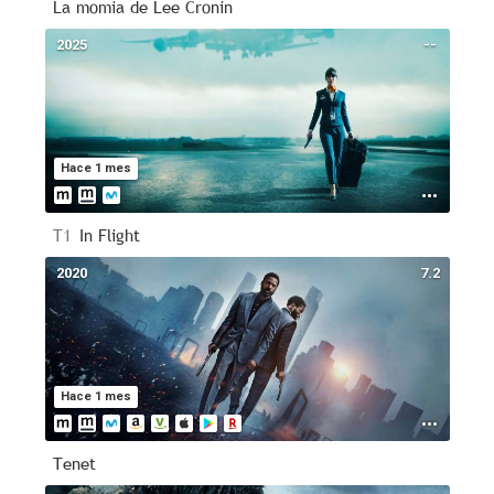
La momia de Lee Cronin
2025
--
Hace 1 mes
T1
In Flight
2020
7.2
Hace 1 mes
Tenet