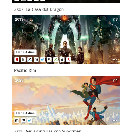
3X07
La Casa del Dragón
2013
7.3
Hace 4 días
Pacific Rim
2023
7.4
Hace 4 días
3X08
Mis aventuras con Superman