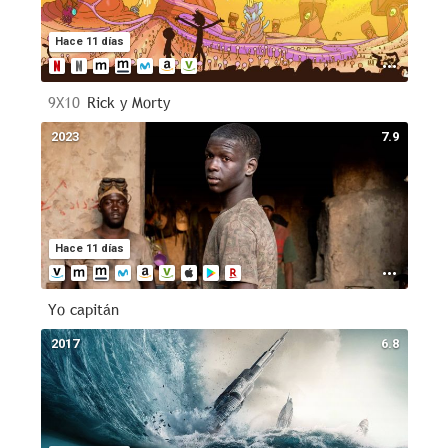
Hace 11 días
9X10
Rick y Morty
2023
7.9
Hace 11 días
Yo capitán
2017
6.8