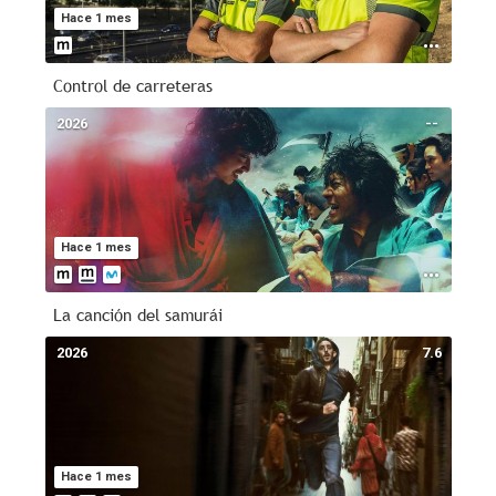
Hace 1 mes
Control de carreteras
2026
--
Hace 1 mes
La canción del samurái
2026
7.6
Hace 1 mes