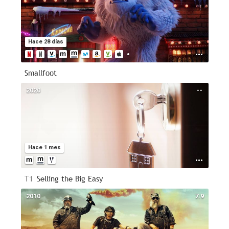
Hace 28 días
Smallfoot
2020
--
Hace 1 mes
T1
Selling the Big Easy
2010
7.9