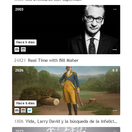
2003
--
Hace 5 días
24X21
Real Time with Bill Maher
2026
8.0
Hace 6 días
1X06
Vida, Larry David y la búsqueda de la infelicidad
2023
--