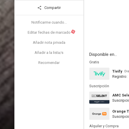
Compartir
Notificarme cuando...
N
Editar fechas de marcado
Añadir nota privada
Añadir a la lista/s
Disponible en...
Gratis
Recomendar
Tivify
Di
Registro:
Suscripción
AMC Sel
Suscripci
Orange 
Suscripci
Alquiler y Compra