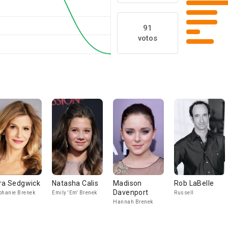
91
votos
ra Sedgwick
Natasha Calis
Madison
Rob LaBelle
Davenport
phanie Brenek
Emily 'Em' Brenek
Russell
Hannah Brenek