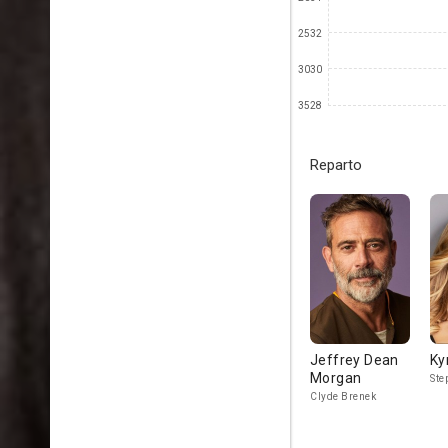
2532
3030
3528
Reparto
Jeffrey Dean
Ky
Morgan
Ste
Clyde Brenek