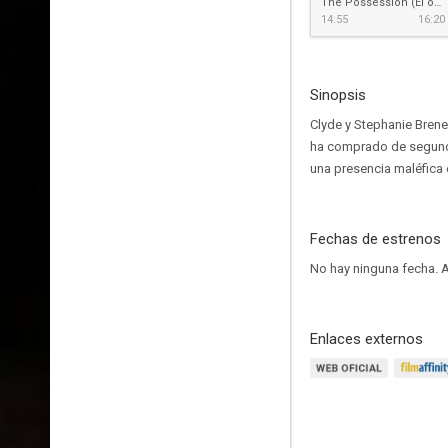
The Possession (El origen del mal)
14:55
16:20
Sinopsis
Clyde y Stephanie Brene
ha comprado de segunda
una presencia maléfica e
Fechas de estrenos
No hay ninguna fecha.
A
Enlaces externos