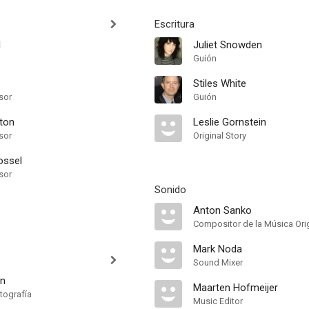
Escritura
l
Juliet Snowden
Guión
Stiles White
sor
Guión
fton
Leslie Gornstein
sor
Original Story
ossel
sor
Sonido
Anton Sanko
Compositor de la Música Orig
Mark Noda
Sound Mixer
en
Maarten Hofmeijer
tografía
Music Editor