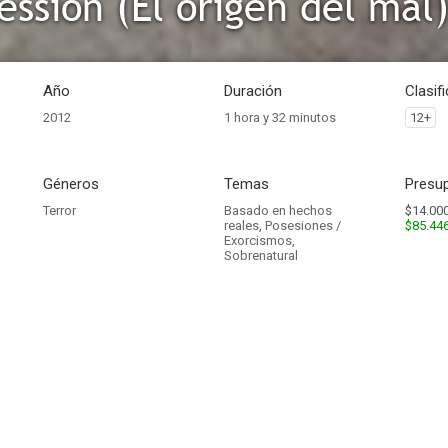
ession (El origen del mal
Año
Duración
Clasif
2012
1 hora y 32 minutos
12+
Géneros
Temas
Presup
Terror
Basado en hechos
$14.000
reales
,
Posesiones /
$85.44
Exorcismos
,
Sobrenatural