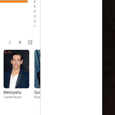
6
5
4
3
2
1
Matisyahu
Quinn Lord
Jay Brazeau
Jim Thorb
Tzadok Shapir
Student
Professor McMannis
Man