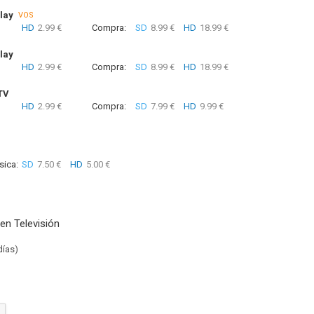
lay
VOS
HD
2.99 €
Compra:
SD
8.99 €
HD
18.99 €
lay
HD
2.99 €
Compra:
SD
8.99 €
HD
18.99 €
TV
HD
2.99 €
Compra:
SD
7.99 €
HD
9.99 €
sica:
SD
7.50 €
HD
5.00 €
en Televisión
días)