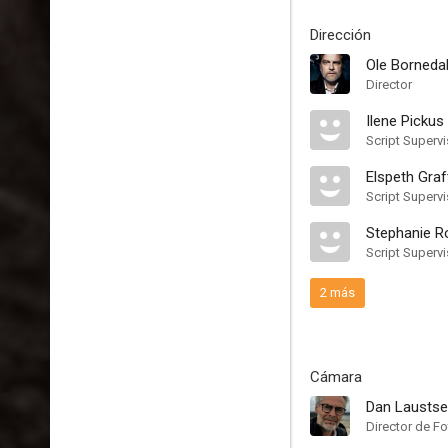
Dirección
Ole Borneda
Director
Ilene Pickus
Script Supervi
Elspeth Gra
Script Supervi
Stephanie R
Script Supervi
2 más
Cámara
Dan Lausts
Director de Fo