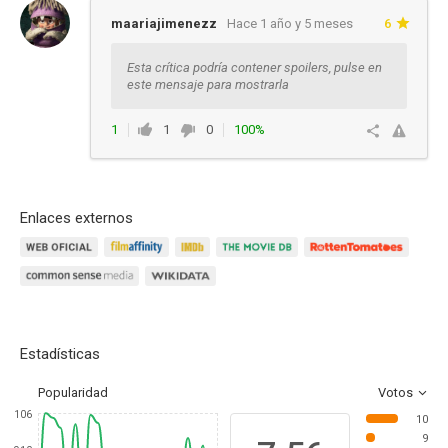
maariajimenezz
Hace 1 año y 5 meses
6
Esta crítica podría contener spoilers, pulse en
este mensaje para mostrarla
1
1
0
100%
Responder
Enlaces externos
Estadísticas
Popularidad
Votos
106
10
9