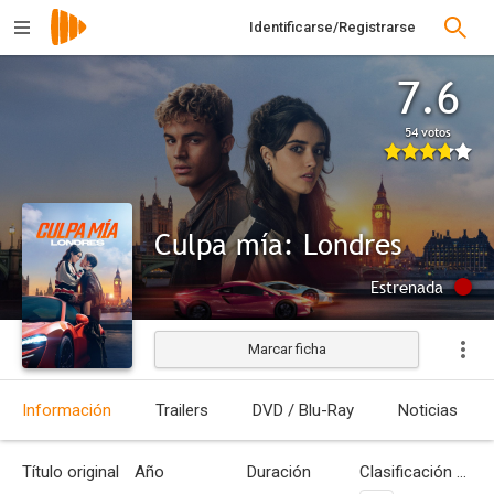
Identificarse/Registrarse
7.6
54 votos
Culpa mía: Londres
Estrenada
Marcar ficha
Información
Trailers
DVD / Blu-Ray
Noticias
Título original
Año
Duración
Clasificación por edades