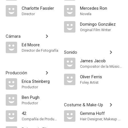
Charlotte Fassler
Mercedes Ron
Director
Novela
Domingo González
Original Film Writer
Cámara
Ed Moore
Director de Fotografía
Sonido
James Jacob
Compositor de la Música Original
Producción
Oliver Ferris
Erica Steinberg
Foley Artist
Productor
Ben Pugh
Productor
Costume & Make-Up
42
Gemma Hoff
Compañía de Produccion
Hair Designer, Makeup Designer