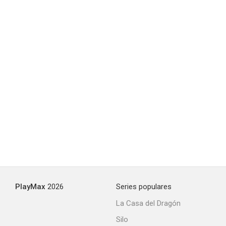
El gran salto
5.9
PlayMax
2026
Series populares
La Casa del Dragón
Sangre fresca (Una chica insaciable)
Silo
5.7