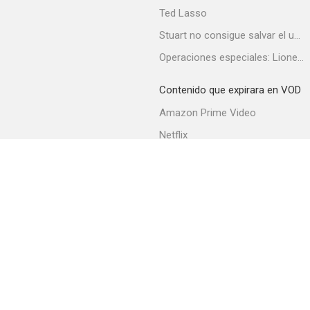
Ted Lasso
Stuart no consigue salvar el universo
Operaciones especiales: Lioness
Contenido que expirara en VOD
Amazon Prime Video
Netflix
Blanco humano
Filmin
5.5
Movistar+
Movistar+ Fibra
Acerca de PlayMax
Apps
API
Términos y Condiciones
El joven Hércules