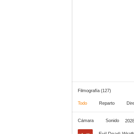
La leyenda del buscador
7.8
Filmografía (127)
Todo
Reparto
Dir
Cámara
Sonido
202
Hércules: Sus viajes legendarios
7.6
--
Evil Dead: Wrat