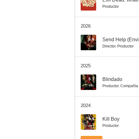
Productor
2026
6.9
Send Help (Envi
Director
,
Productor
El ejército de las tinieblas
2025
7.4
5.7
Blindado
Productor
,
Compañía 
2024
6.9
Kill Boy
Productor
El libro de la selva