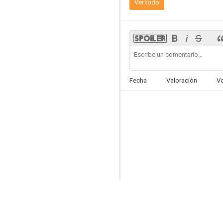
Ver todo
7.1
Fecha
Valoración
V
Terroríficamente muertos
6.8