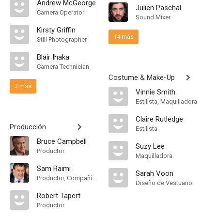
Andrew McGeorge
Julien Paschal
Camera Operator
Sound Mixer
Kirsty Griffin
14 más
Still Photographer
Blair Ihaka
Camera Technician
Costume & Make-Up
3 más
Vinnie Smith
Estilista, Maquilladora
Claire Rutledge
Producción
Estilista
Bruce Campbell
Suzy Lee
Productor
Maquilladora
Sam Raimi
Sarah Voon
Productor, Compañía de Produccion
Diseño de Vestuario
Robert Tapert
Productor