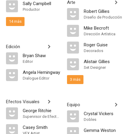
Arte
Sally Campbell
Productor
Robert Gillies
Diseño de Producción
14 más
Mike Becroft
Dirección Artística
Roger Guise
Edición
Decorados
Bryan Shaw
Alistair Gillies
Editor
Set Designer
Angela Hemingway
Dialogue Editor
3 más
Efectos Visuales
Equipo
George Ritchie
Crystal Vickers
Supervisor de Efectos Visuales
Dobles
Casey Smith
Gemma Weston
VFX Artist