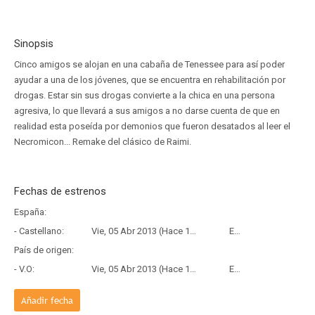
Sinopsis
Cinco amigos se alojan en una cabaña de Tenessee para así poder
ayudar a una de los jóvenes, que se encuentra en rehabilitación por
drogas. Estar sin sus drogas convierte a la chica en una persona
agresiva, lo que llevará a sus amigos a no darse cuenta de que en
realidad esta poseída por demonios que fueron desatados al leer el
Necromicon... Remake del clásico de Raimi.
Fechas de estrenos
España:
- Castellano:
Vie, 05 Abr 2013 (Hace 13 años y 4 meses)
Estreno
País de origen:
- V.O:
Vie, 05 Abr 2013 (Hace 13 años y 4 meses)
Estreno
Añadir fecha