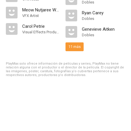
Dobles
Meow Nutjaree Wannasri
Ryan Carey
VFX Artist
Dobles
Carol Petrie
Genevieve Aitken
Visual Effects Producer
Dobles
11 más
PlayMax solo ofrece información de películas y series, PlayMax no tiene
relación alguna con el productor o el director de la película. El copyright de
las imágenes, póster, carátula, fotografías y/o cubiertas pertenece a sus
respectivos autores, productoras y/o distribuidoras.