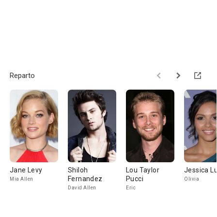
Reparto
Jane Levy
Shiloh
Lou Taylor
Jessica L
Fernandez
Pucci
Mia Allen
Olivia
David Allen
Eric