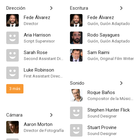
Dirección
Escritura
Fede Álvarez
Fede Álvarez
Director
Guión, Guión Adaptado
Aria Harrison
Rodo Sayagues
Script Supervisor
Guión, Guión Adaptado
Sarah Rose
Sam Raimi
Second Assistant Director
Guión, Original Film Writer
Luke Robinson
First Assistant Director
Sonido
3 más
Roque Baños
Compositor de la Música Original
Stephen Hunter Flick
Cámara
Sound Designer
Aaron Morton
Stuart Provine
Director de Fotografía
Sound Designer