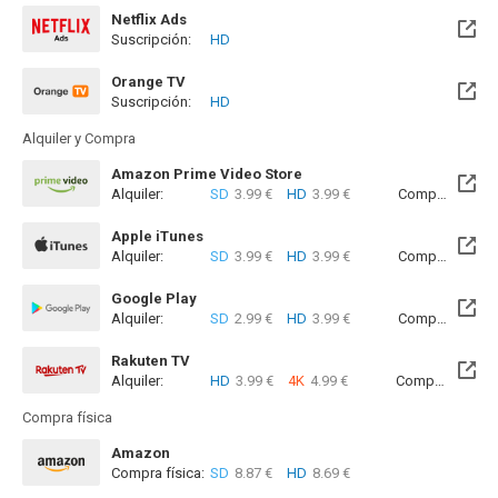
Netflix Ads
Suscripción:
HD
Orange TV
Suscripción:
HD
Disponible hasta el Jue, 01 Oct 2026 (Queda 1 mes)
Alquiler y Compra
Amazon Prime Video Store
Alquiler:
SD
3.99 €
HD
3.99 €
Compra:
SD
5
Apple iTunes
Alquiler:
SD
3.99 €
HD
3.99 €
Compra:
SD
5
Google Play
Alquiler:
SD
2.99 €
HD
3.99 €
Compra:
SD
5
Rakuten TV
Alquiler:
HD
3.99 €
4K
4.99 €
Compra:
SD
5
Compra física
Amazon
Compra física:
SD
8.87 €
HD
8.69 €