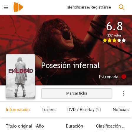
Identificarse/Registrarse
6.8
237 votos
Posesión infernal
Estrenada
Marcar ficha
Información
Trailers
DVD / Blu-Ray
(9)
Noticias
Título original
Año
Duración
Clasificación por edades