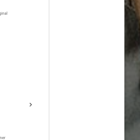
inal
ner