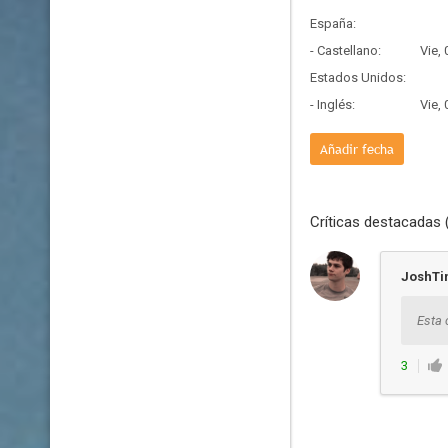
España:
- Castellano:
Vie,
Estados Unidos:
- Inglés:
Vie,
Añadir fecha
Críticas destacadas 
JoshTi
Esta 
3