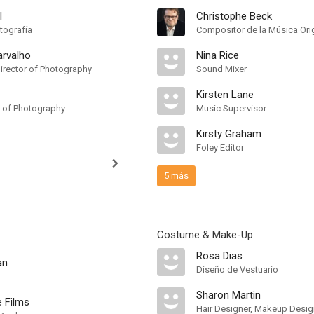
l
Christophe Beck
tografía
Compositor de la Música Orig
arvalho
Nina Rice
irector of Photography
Sound Mixer
Kirsten Lane
r of Photography
Music Supervisor
Kirsty Graham
Foley Editor
5 más
Costume & Make-Up
Rosa Dias
an
Diseño de Vestuario
Sharon Martin
e Films
Hair Designer, Makeup Desig