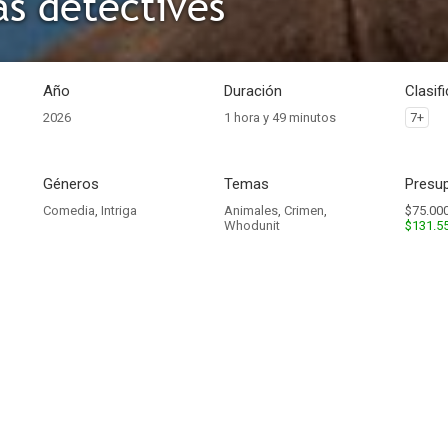
as detectives
Año
Duración
Clasif
2026
1 hora y 49 minutos
7+
Géneros
Temas
Presup
Comedia
,
Intriga
Animales
,
Crimen
,
$75.000
Whodunit
$131.5