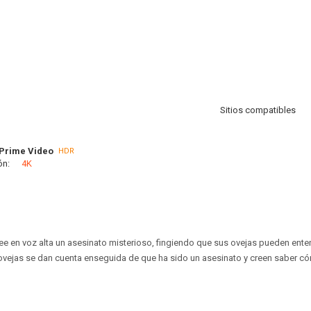
Sitios compatibles
Prime Video
HDR
ón:
4K
ee en voz alta un asesinato misterioso, fingiendo que sus ovejas pueden ente
ovejas se dan cuenta enseguida de que ha sido un asesinato y creen saber có