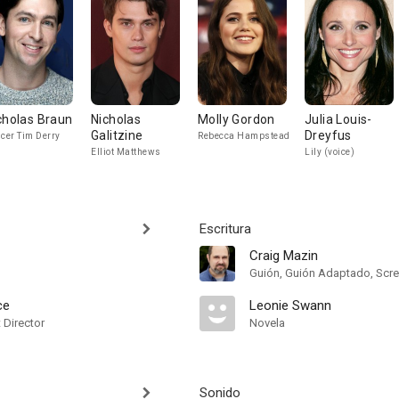
cholas Braun
Nicholas
Molly Gordon
Julia Louis-
Galitzine
Dreyfus
icer Tim Derry
Rebecca Hampstead
Elliot Matthews
Lily (voice)
Escritura
Craig Mazin
Guión, Guión Adaptado, Scre
ce
Leonie Swann
t Director
Novela
Sonido