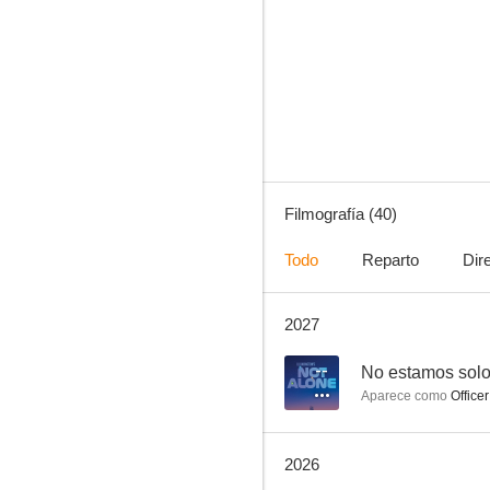
Terapia sin filtro
6.7
Filmografía (40)
Todo
Reparto
Dir
2027
Thor: Love and Thunder
10
--
No estamos sol
Aparece como
Officer
2026