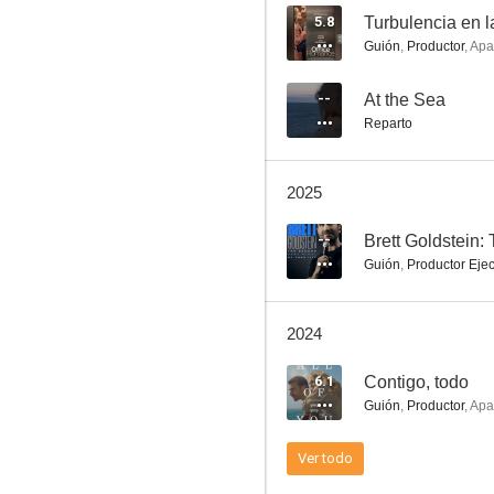
5.8
Turbulencia en l
Guión
,
Productor
,
Apa
Cuckoo
--
At the Sea
Reparto
8.5
2025
--
Brett Goldstein:
Guión
,
Productor Ejec
2024
Harley Quinn
6.1
Contigo, todo
7.0
Guión
,
Productor
,
Apa
Ver todo