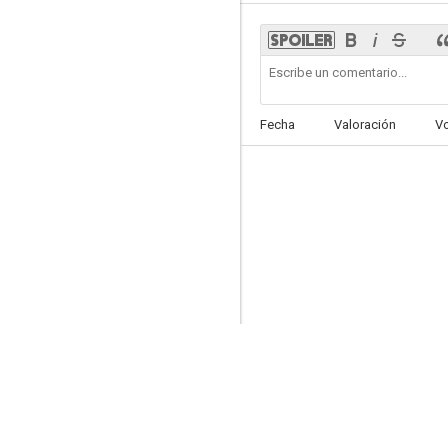
The Nan Movie
Fecha
Valoración
V
5.8
Turbulencia en la oficina
--