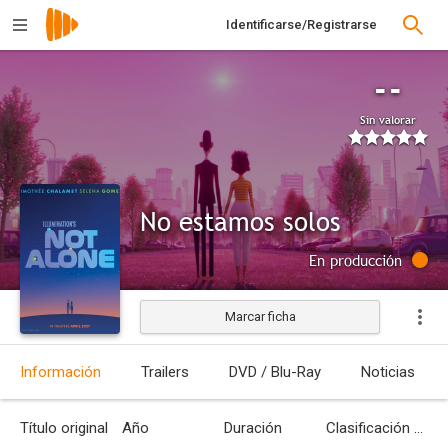
Identificarse/Registrarse
--
Sin valorar
No estamos solos
En producción
Marcar ficha
Información
Trailers
DVD / Blu-Ray
Noticias
Título original
Año
Duración
Clasificación por edades