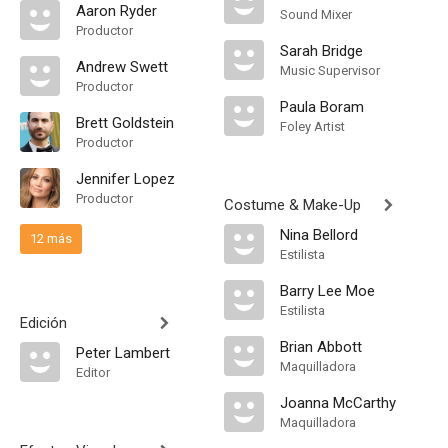
Aaron Ryder
Sound Mixer
Productor
Sarah Bridge
Andrew Swett
Music Supervisor
Productor
Paula Boram
Brett Goldstein
Foley Artist
Productor
Jennifer Lopez
Productor
Costume & Make-Up
Nina Bellord
12 más
Estilista
Barry Lee Moe
Estilista
Edición
Brian Abbott
Peter Lambert
Maquilladora
Editor
Joanna McCarthy
Maquilladora