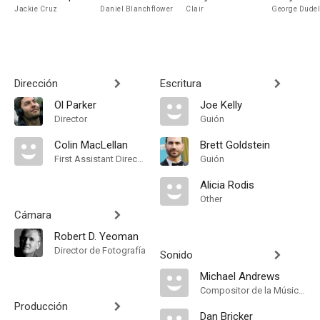
Jackie Cruz
Daniel Blanchflower
Clair
George Dude
Dirección
Escritura
Ol Parker
Joe Kelly
Director
Guión
Colin MacLellan
Brett Goldstein
First Assistant Director
Guión
Alicia Rodis
Other
Cámara
Robert D. Yeoman
Director de Fotografía
Sonido
Michael Andrews
Compositor de la Música Original
Producción
Dan Bricker