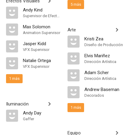
Efectos Visuales
5 más
Andy Kind
Supervisor de Efectos Visuales
Max Solomon
Arte
Animation Supervisor
Kristi Zea
Jasper Kidd
Diseño de Producción
VFX Supervisor
Elvis Mariñez
Natalie Ortega
Dirección Artística
VFX Supervisor
Adam Scher
1 más
Dirección Artística
Andrew Baseman
Decorados
Iluminación
1 más
Andy Day
Gaffer
Equipo