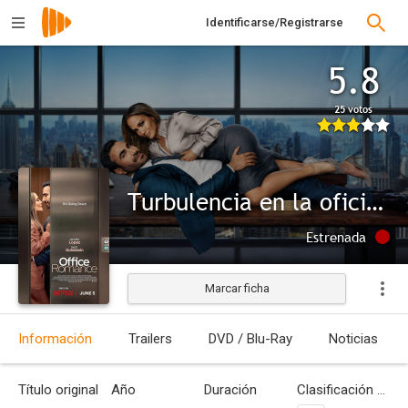
Identificarse/Registrarse
5.8
25 votos
Turbulencia en la oficina
Estrenada
Marcar ficha
Información
Trailers
DVD / Blu-Ray
Noticias
Título original
Año
Duración
Clasificación por edades