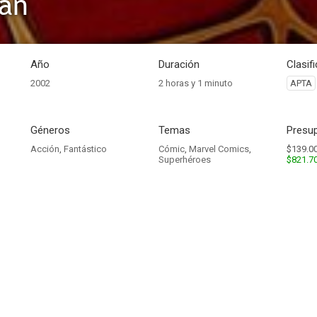
Man
Año
Duración
Clasif
2002
2 horas y 1 minuto
APTA
Géneros
Temas
Presup
Acción
,
Fantástico
Cómic
,
Marvel Comics
,
$139.00
Superhéroes
$821.7