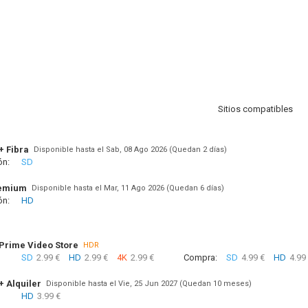
Sitios compatibles
+ Fibra
Disponible hasta el Sab, 08 Ago 2026 (Quedan 2 días)
ón:
SD
remium
Disponible hasta el Mar, 11 Ago 2026 (Quedan 6 días)
ón:
HD
rime Video Store
HDR
SD
2.99 €
HD
2.99 €
4K
2.99 €
Compra:
SD
4.99 €
HD
4.99
+ Alquiler
Disponible hasta el Vie, 25 Jun 2027 (Quedan 10 meses)
HD
3.99 €