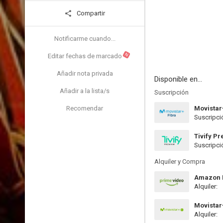
Compartir
Notificarme cuando...
N
Editar fechas de marcado
Añadir nota privada
Disponible en...
Añadir a la lista/s
Suscripción
Recomendar
Movistar
Suscripci
Tivify P
Suscripci
Alquiler y Compra
Amazon P
Alquiler:
Movistar
Alquiler: