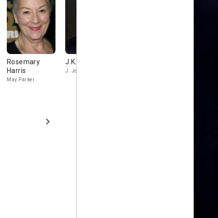
Rosemary
J.K. Simmons
Joe
Gerry Beck
Harris
Manganiello
J. Jonah Jameson
Maximilian F
May Parker
Flash Thompson