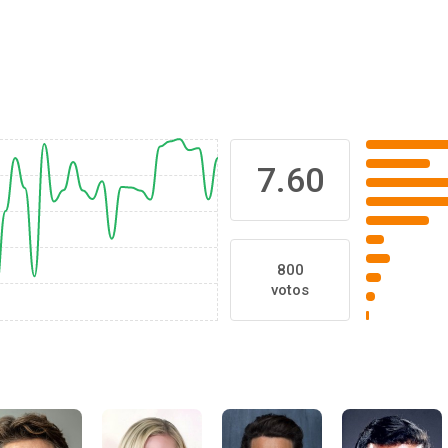
7.60
800
votos