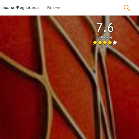
tificarse/Registrarse
7.6
800 votos