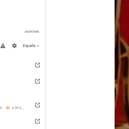
España
 €
4K
4.99 €