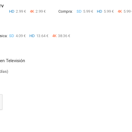
TV
HD
2.99 €
4K
2.99 €
Compra:
SD
5.99 €
HD
5.99 €
4K
5.99 
sica:
SD
4.09 €
HD
13.64 €
4K
38.36 €
en Televisión
días)