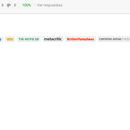
6
0
100%
Ver respuestas