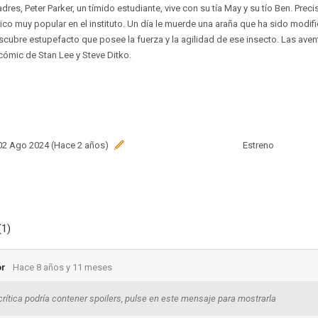
dres, Peter Parker, un tímido estudiante, vive con su tía May y su tío Ben. Pre
hico muy popular en el instituto. Un día le muerde una araña que ha sido modi
scubre estupefacto que posee la fuerza y la agilidad de ese insecto. Las ave
ómic de Stan Lee y Steve Ditko.
 02 Ago 2024 (Hace 2 años)
Estreno
(1)
or
Hace 8 años y 11 meses
crítica podría contener spoilers, pulse en este mensaje para mostrarla