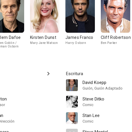
llem Dafoe
Kirsten Dunst
James Franco
Cliff Robertson
en Goblin /
Mary Jane Watson
Harry Osborn
Ben Parker
rman Osborn
Escritura
David Koepp
Guión, Guión Adaptado
ston
Steve Ditko
sor
Comic
an
Stan Lee
Dirección
Comic