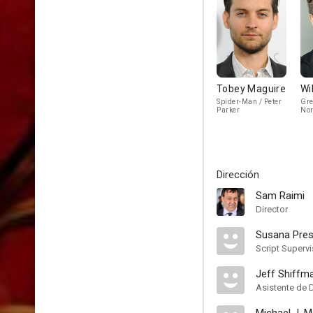
Tobey Maguire
Wi
Spider-Man / Peter
Gre
Parker
No
Dirección
Sam Raimi
Director
Susana Pre
Script Supervi
Jeff Shiffm
Asistente de 