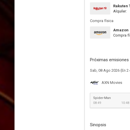
Rakuten 
Alquiler:
Compra física
Amazon
Compra fí
Próximas emisiones 
Sab, 08 Ago 2026 (En 2 
AXN Movies
Spider-Man
08:49
10:48
Sinopsis