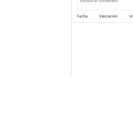
Fecha
Valoración
V
Código fuente
7.2
Aliados
7.0