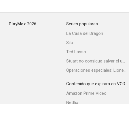
Consejo de guerra
PlayMax
2026
Series populares
--
La Casa del Dragón
Silo
Ted Lasso
Stuart no consigue salvar el universo
Operaciones especiales: Lioness
Contenido que expirara en VOD
Un héroe demasiado joven
Amazon Prime Video
--
Netflix
Filmin
Movistar+