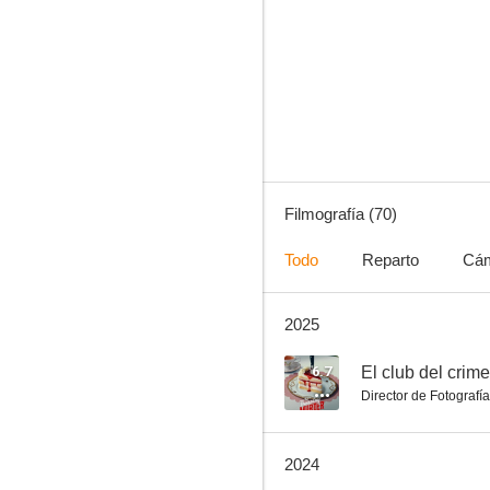
Historias de la cripta
7.8
Filmografía (70)
Todo
Reparto
Cá
2025
Náufrago
7.8
6.7
El club del crim
Director de Fotografía
2024