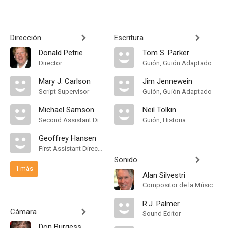
Dirección
Escritura
Donald Petrie
Tom S. Parker
Director
Guión, Guión Adaptado
Mary J. Carlson
Jim Jennewein
Script Supervisor
Guión, Guión Adaptado
Michael Samson
Neil Tolkin
Second Assistant Director
Guión, Historia
Geoffrey Hansen
First Assistant Director
Sonido
1 más
Alan Silvestri
Compositor de la Música Original
R.J. Palmer
Cámara
Sound Editor
Don Burgess