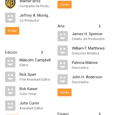
Warner Bros
5 más
Compañía de Produccion
Jeffrey A. Montgomery
Co-Productor
Arte
9 más
James H. Spencer
Diseño de Producción
William F. Matthews
Edición
Dirección Artística
Malcolm Campbell
Patricia Malone
Editor
Decorados
Rick Sparr
John H. Anderson
First Assistant Editor
Decorados
Bob Kaiser
9 más
Color Timer
John Currin
Assistant Editor
Equipo