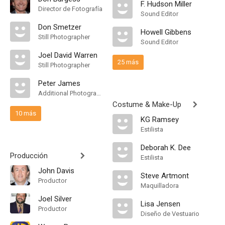
F. Hudson Miller
Director de Fotografía
Sound Editor
Don Smetzer
Howell Gibbens
Still Photographer
Sound Editor
Joel David Warren
25 más
Still Photographer
Peter James
Additional Photography
Costume & Make-Up
10 más
KG Ramsey
Estilista
Deborah K. Dee
Producción
Estilista
John Davis
Steve Artmont
Productor
Maquilladora
Joel Silver
Lisa Jensen
Productor
Diseño de Vestuario