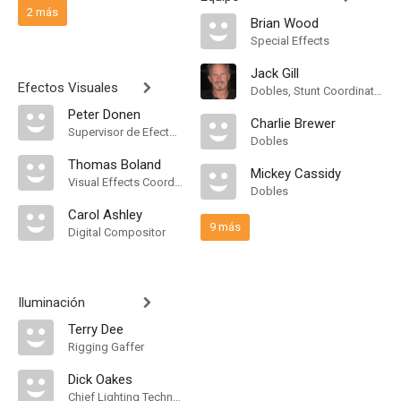
2 más
Brian Wood
Special Effects
Jack Gill
Efectos Visuales
Dobles, Stunt Coordinator
Peter Donen
Charlie Brewer
Supervisor de Efectos Visuales
Dobles
Thomas Boland
Mickey Cassidy
Visual Effects Coordinator
Dobles
Carol Ashley
9 más
Digital Compositor
Iluminación
Terry Dee
Rigging Gaffer
Dick Oakes
Chief Lighting Technician