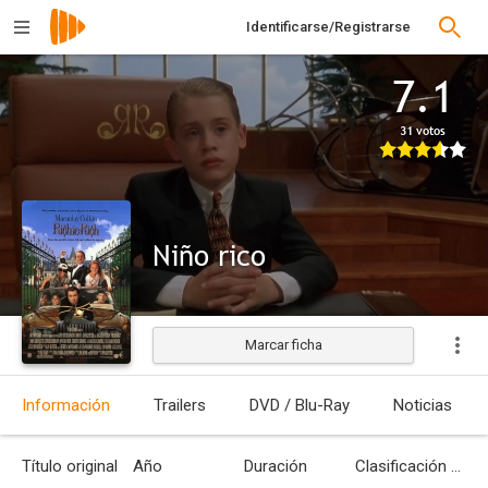
Identificarse/Registrarse
7.1
31 votos
Niño rico
Marcar ficha
Estrenada
Información
Trailers
DVD / Blu-Ray
Noticias
Título original
Año
Duración
Clasificación por edades