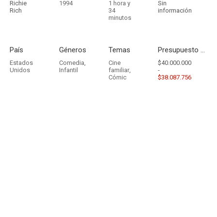
Richie
1994
1 hora y
Sin
Rich
34
información
minutos
País
Géneros
Temas
Presupuesto - Ingresos
Estados
Comedia
,
Cine
$40.000.000
Unidos
Infantil
familiar
,
-
Cómic
$38.087.756