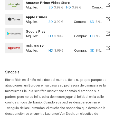
Amazon Prime Video Store
Alquiler:
SD
3.99 €
HD
3.99 €
Compra:
SD
8
Apple iTunes
Alquiler:
SD
3.99 €
Compra:
SD
8.99 €
Google Play
Alquiler:
HD
3.99 €
Compra:
HD
9.99 €
Rakuten TV
Alquiler:
HD
3.99 €
Compra:
SD
8.99 €
HD
8
Sinopsis
Richie Rich es el niño más rico del mundo; tiene su propio parque de
atracciones, un Burguer en su casa y su profesora de gimnasia es la
mismísima Claudia Schiffer. Richie tiene además el amor de sus
padres, pero no es feliz; echa de menos jugar al béisbol en la calle
con los chicos del barrio. Cuando sus padres desaparecen en el
Triángulo de las Bermudas, el muchacho sospecha que detrás de la
desaparición se encuentra Laurence Van Dogh, un ejecutivo de