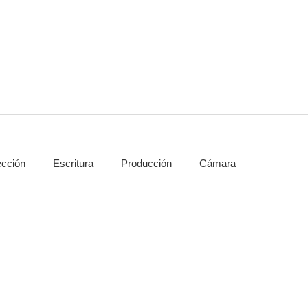
Tras la línea enemiga
Niño rico
Yo, rob
6.8
6.8
ección
Escritura
Producción
Cámara
Noche de juegos
Depredador 2
Chroni
6.5
6.5