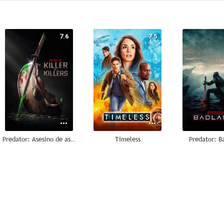
7.6
7.5
Predator: Asesino de asesinos
Timeless
Predator: B
7.2
7.1