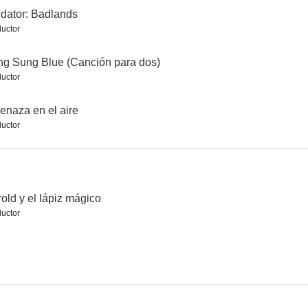
dator: Badlands
uctor
La tapadera
Garfield 2
g Sung Blue (Canción para dos)
uctor
6.2
6.2
6.1
naza en el aire
uctor
old y el lápiz mágico
uctor
Los pingüinos del Sr. Poper
Garfield: La película
Papá Canguro
6.0
5.9
5.9