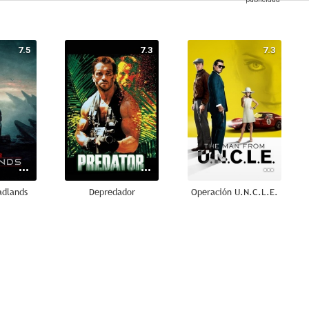
7.5
7.3
7.3
adlands
Depredador
Operación U.N.C.L.E.
7.1
7.1
7.0