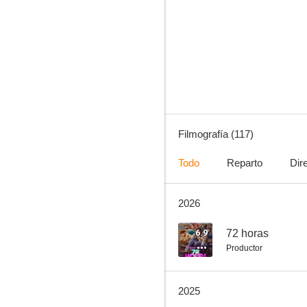
Predator: La presa
6.9
Filmografía (117)
Todo
Reparto
Dir
2026
Waterworld
6.7
6.9
72 horas
Productor
2025