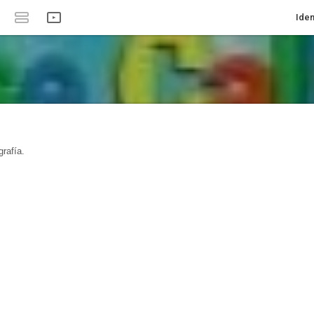
Iden
rafía.