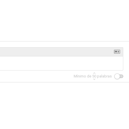
ttle
Una hija diferente
Eragon
5.6
5.5
5.4
Mínimo de
50
palabras
tle 2
Los feos
Aliens vs. Predator 2
8.5
8.0
8.0