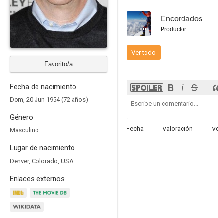
--
Encordados
Productor
Ver todo
Predators
Favorito/a
5.8
Fecha de nacimiento
Dom, 20 Jun 1954 (72 años)
Género
Fecha
Valoración
V
Masculino
Lugar de nacimiento
Denver, Colorado, USA
Norbit
Enlaces externos
5.2