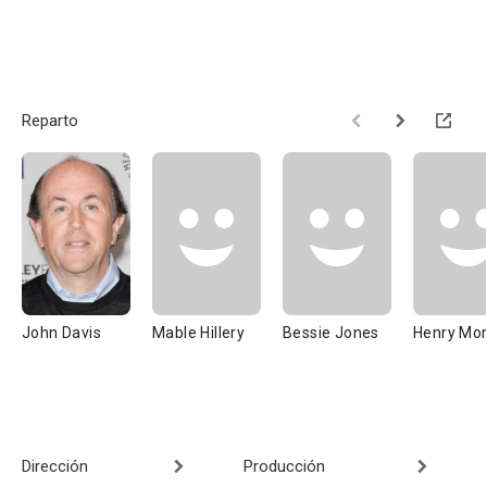
Reparto
John Davis
Mable Hillery
Bessie Jones
Henry Mor
Dirección
Producción