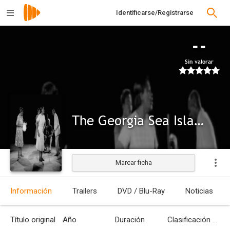
Identificarse/Registrarse
--
Sin valorar
The Georgia Sea Island Singers
Marcar ficha
Información
Trailers
DVD / Blu-Ray
Noticias
Título original
Año
Duración
Clasificación por edades