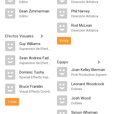
Editor
Dirección Artística
Dean Zimmerman
Phil Harvey
Editor
Dirección Artística
Rod McLean
Dirección Artística
Efectos Visuales
9 más
Guy Williams
Supervisor de Efectos Visuales
Sean Andrew Faden
Equipo
Supervisor de Efectos Visuales
Joan Kelley Bierman
Dominic Tuohy
Post Production Supervisor
Special Effects Supervisor
Leonard Woodcock
Bruce Franklin
Dobles
Visual Effects Coordinator
Josh Wood
1 más
Dobles
Simon Whyman