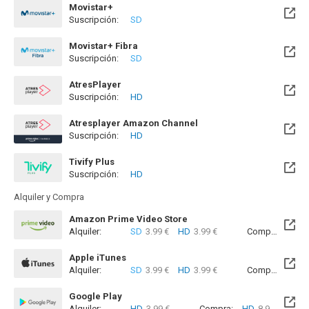
Movistar+
Suscripción:
SD
Disponible hasta el Lun, 10 Ago 2026 (Quedan 2 días)
Movistar+ Fibra
Suscripción:
SD
Disponible hasta el Lun, 10 Ago 2026 (Quedan 2 días)
AtresPlayer
Suscripción:
HD
Atresplayer Amazon Channel
Suscripción:
HD
Tivify Plus
Suscripción:
HD
Disponible hasta el Dom, 09 Ago 2026 (Quedan 2 días)
Alquiler y Compra
Amazon Prime Video Store
Alquiler:
SD
3.99 €
HD
3.99 €
Compra:
SD
8
Apple iTunes
Alquiler:
SD
3.99 €
HD
3.99 €
Compra:
SD
8
Google Play
Alquiler:
HD
3.99 €
Compra:
HD
8.99 €