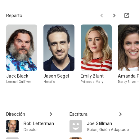
Reparto
Jack Black
Jason Segel
Emily Blunt
Amanda P
Lemuel Gulliver
Horatio
Princess Mary
Darcy Silver
Dirección
Escritura
Rob Letterman
Joe Stillman
Director
Guión, Guión Adaptado