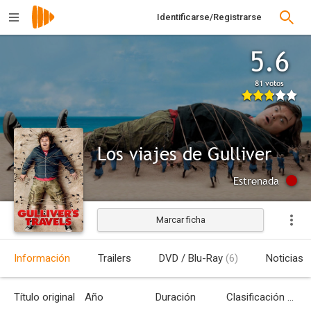
Identificarse/Registrarse
5.6
81 votos
Los viajes de Gulliver
Estrenada
Marcar ficha
Información
Trailers
DVD / Blu-Ray
(6)
Noticias
Título original
Año
Duración
Clasificación por edades