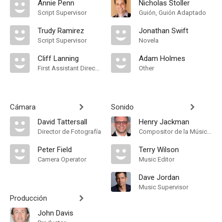
Annie Penn
Nicholas Stoller
Script Supervisor
Guión, Guión Adaptado
Trudy Ramirez
Jonathan Swift
Script Supervisor
Novela
Cliff Lanning
Adam Holmes
First Assistant Director
Other
Cámara
Sonido
David Tattersall
Henry Jackman
Director de Fotografía
Compositor de la Música Original
Peter Field
Terry Wilson
Camera Operator
Music Editor
Dave Jordan
Music Supervisor
Producción
John Davis