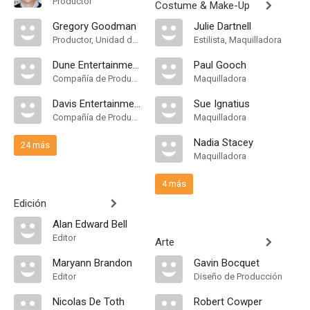
Productor
Costume & Make-Up
Gregory Goodman
Julie Dartnell
Productor, Unidad de Producción
Estilista, Maquilladora
Dune Entertainment
Paul Gooch
Compañía de Produccion
Maquilladora
Davis Entertainment
Sue Ignatius
Compañía de Produccion
Maquilladora
Nadia Stacey
24 más
Maquilladora
4 más
Edición
Alan Edward Bell
Editor
Arte
Maryann Brandon
Gavin Bocquet
Editor
Diseño de Producción
Nicolas De Toth
Robert Cowper