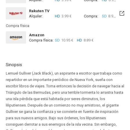
Rakuten TV
Alquiler:
HD
3.99 €
Compra:
SD
8.99 €
HD
8
Compra física
Amazon
Compra física:
SD
10.95 €
HD
8.89 €
Sinopsis
Lemuel Gulliver (Jack Black), un aspirante a escritor que trabaja como
repartidor en un importante periódico de Nueva York, sueña con
escribir libros de viajes. Toma entonces la decisión de navegar hacia al
Triángulo de las Bermudas, pero una terrible tormenta lo arrastra hasta
una isla pérdida que está habitada por seres diminutos, los
liliputienses. Después de un comienzo no muy amistoso, el gigante
Gulliver se gana la confianza y se convierte en fuente de inspiración
para sus nuevos amigos. Bajo sus órdenes, los liliputienses
consiguen derrotar a sus enemigos de la isla vecina. Sin embargo,