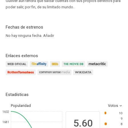
Gulliver aún tendrá que saldar cuentas con sus propios defectos para
poder salir, por fin, de su limitado mundo.
Fechas de estrenos
No hay ninguna fecha.
Añadir
Enlaces externos
Estadísticas
Popularidad
Votos
1602
10
9
5.60
1681
8