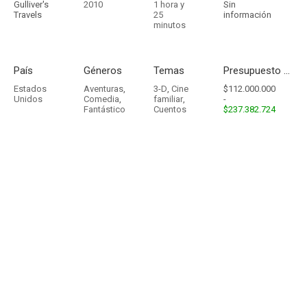
Gulliver's
2010
1 hora y
Sin
Travels
25
información
minutos
País
Géneros
Temas
Presupuesto - Ingresos
Estados
Aventuras
,
3-D
,
Cine
$112.000.000
Unidos
Comedia
,
familiar
,
-
Fantástico
Cuentos
$237.382.724