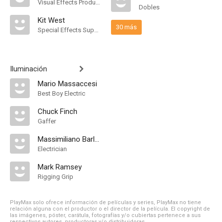
Visual Effects Producer
Dobles
Kit West
30 más
Special Effects Supervisor
Iluminación
Mario Massaccesi
Best Boy Electric
Chuck Finch
Gaffer
Massimiliano Barletta
Electrician
Mark Ramsey
Rigging Grip
PlayMax solo ofrece información de películas y series, PlayMax no tiene
relación alguna con el productor o el director de la película. El copyright de
las imágenes, póster, carátula, fotografías y/o cubiertas pertenece a sus
respectivos autores, productoras y/o distribuidoras.