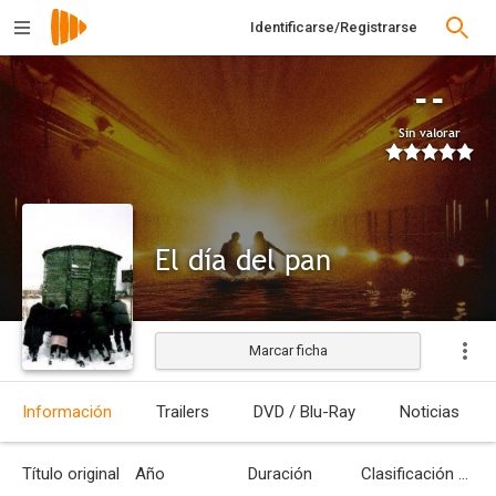
Identificarse/Registrarse
--
Sin valorar
El día del pan
Marcar ficha
Estrenada
Información
Trailers
DVD / Blu-Ray
Noticias
Título original
Año
Duración
Clasificación por edades