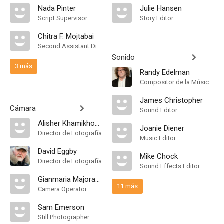
Nada Pinter
Julie Hansen
Script Supervisor
Story Editor
Chitra F. Mojtabai
Second Assistant Director
Sonido
3 más
Randy Edelman
Compositor de la Música Original, Conductor
James Christopher
Cámara
Sound Editor
Alisher Khamikhodzhaev
Joanie Diener
Director de Fotografía
Music Editor
David Eggby
Mike Chock
Director de Fotografía
Sound Effects Editor
Gianmaria Majorana
11 más
Camera Operator
Sam Emerson
Still Photographer