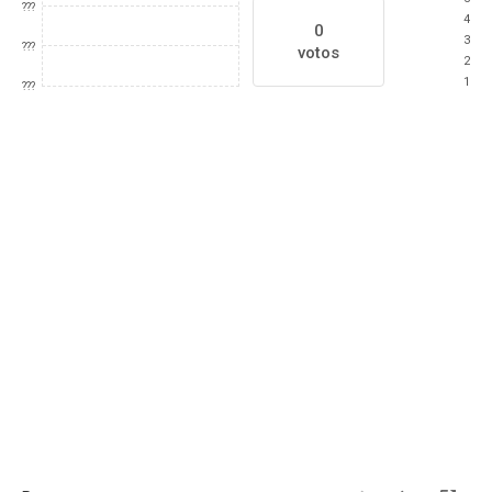
???
4
0
3
???
votos
2
1
???