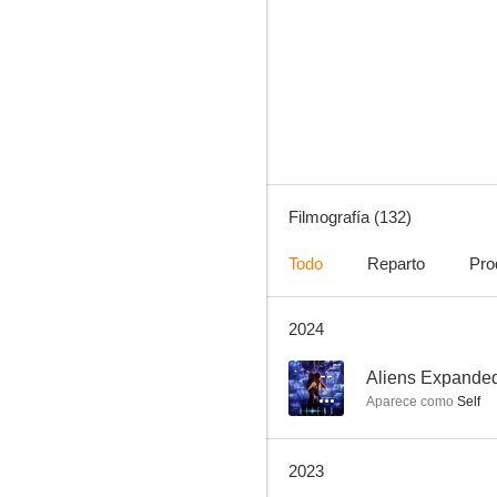
Ley y orden: Unidad de Víctimas Especiales
8.9
Filmografía (132)
Todo
Reparto
Pro
2024
The Shield: Al margen de la ley
8.8
--
Aliens Expande
Aparece como
Self
2023