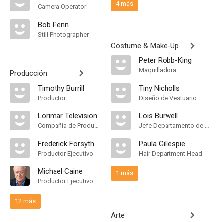
4 más
Camera Operator
Bob Penn
Still Photographer
Costume & Make-Up
Peter Robb-King
Maquilladora
Producción
Timothy Burrill
Tiny Nicholls
Productor
Diseño de Vestuario
Lorimar Television
Lois Burwell
Compañía de Produccion
Jefe Departamento de Maquillaje
Frederick Forsyth
Paula Gillespie
Productor Ejecutivo
Hair Department Head
Michael Caine
1 más
Productor Ejecutivo
12 más
Arte