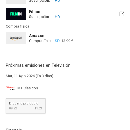
Suscripción:
HD
Disponible hasta el Lun, 31 May 2027 (Quedan 9 meses)
Filmin
Suscripción:
HD
Disponible hasta el Mar, 01 Feb 2028 (Queda 1 año)
Compra física
Amazon
Compra física:
SD
13.99 €
Próximas emisiones en Televisión
Mar, 11 Ago 2026 (En 3 días)
M+ Clásicos
El cuarto protocolo
09:22
11:21