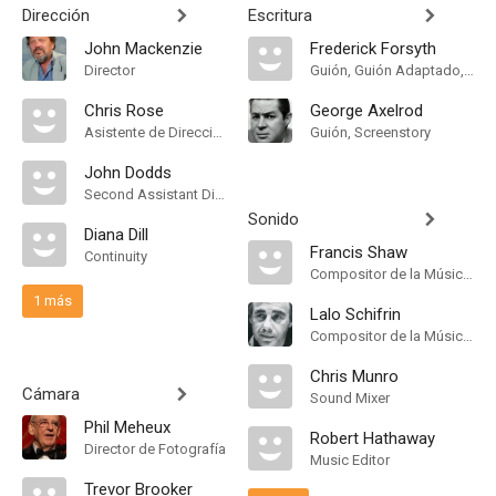
Dirección
Escritura
John Mackenzie
Frederick Forsyth
Director
Guión, Guión Adaptado, Novela
Chris Rose
George Axelrod
Asistente de Dirección
Guión, Screenstory
John Dodds
Second Assistant Director
Sonido
Diana Dill
Francis Shaw
Continuity
Compositor de la Música Original
1 más
Lalo Schifrin
Compositor de la Música Original, Conductor
Chris Munro
Cámara
Sound Mixer
Phil Meheux
Robert Hathaway
Director de Fotografía
Music Editor
Trevor Brooker