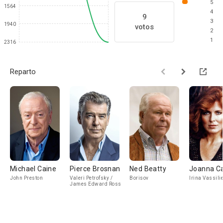
5
1564
4
9
3
1940
votos
2
1
2316
Reparto
Michael Caine
Pierce Brosnan
Ned Beatty
Joanna Ca
John Preston
Valeri Petrofsky /
Borisov
Irina Vassili
James Edward Ross