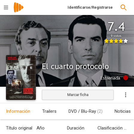
Identificarse/Registrarse
7.4
9 votos
El cuarto protocolo
Estrenada
Marcar ficha
Información
Trailers
DVD / Blu-Ray
(2)
Noticias
Título original
Año
Duración
Clasificación por edades