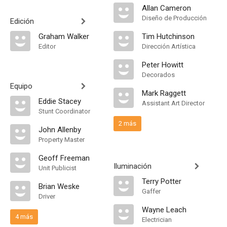
Allan Cameron
Diseño de Producción
Edición
Graham Walker
Tim Hutchinson
Editor
Dirección Artística
Peter Howitt
Decorados
Equipo
Mark Raggett
Eddie Stacey
Assistant Art Director
Stunt Coordinator
2 más
John Allenby
Property Master
Geoff Freeman
Iluminación
Unit Publicist
Terry Potter
Brian Weske
Gaffer
Driver
Wayne Leach
4 más
Electrician