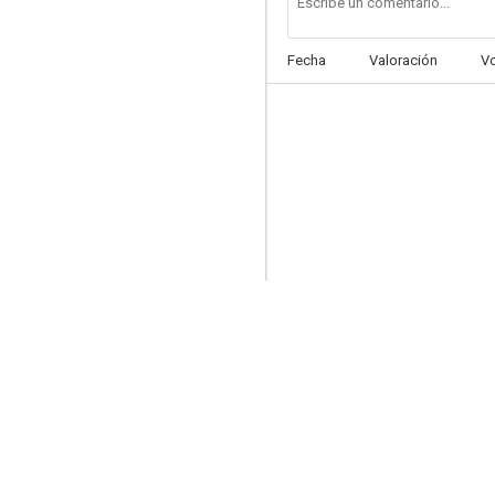
Fecha
Valoración
V
El funcionario desnudo
7.4
Lady Jane
7.1