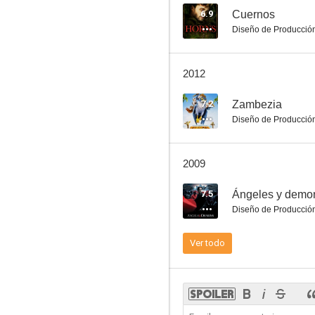
6.9
Cuernos
Diseño de Producció
Cuernos
2012
6.4
7.2
Zambezia
Diseño de Producció
2009
7.5
Ángeles y demo
Diseño de Producció
Showgirls
Ver todo
9.5