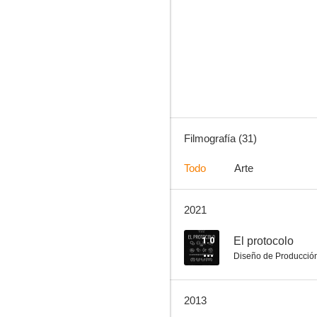
El código Da Vinci
7.1
Filmografía (31)
Todo
Arte
2021
Los inmortales
6.9
1.0
El protocolo
Diseño de Producció
2013