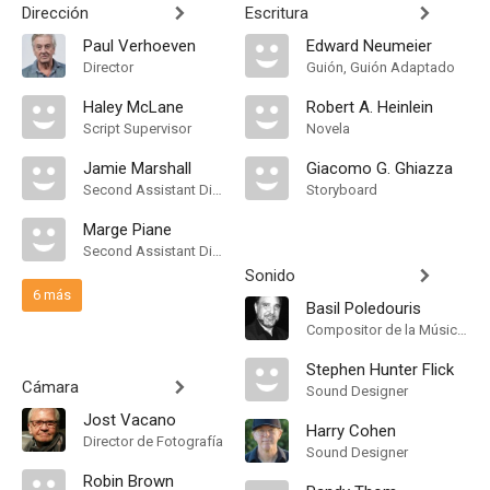
Dirección
Escritura
Paul Verhoeven
Edward Neumeier
Director
Guión, Guión Adaptado
Haley McLane
Robert A. Heinlein
Script Supervisor
Novela
Jamie Marshall
Giacomo G. Ghiazza
Second Assistant Director
Storyboard
Marge Piane
Second Assistant Director
Sonido
6 más
Basil Poledouris
Compositor de la Música Original, Conductor
Stephen Hunter Flick
Cámara
Sound Designer
Jost Vacano
Harry Cohen
Director de Fotografía
Sound Designer
Robin Brown