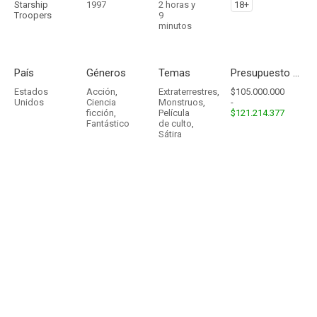
Starship
1997
2 horas y
18+
Troopers
9
minutos
País
Géneros
Temas
Presupuesto - Ingresos
Estados
Acción
,
Extraterrestres
,
$105.000.000
Unidos
Ciencia
Monstruos
,
-
ficción
,
Película
$121.214.377
Fantástico
de culto
,
Sátira