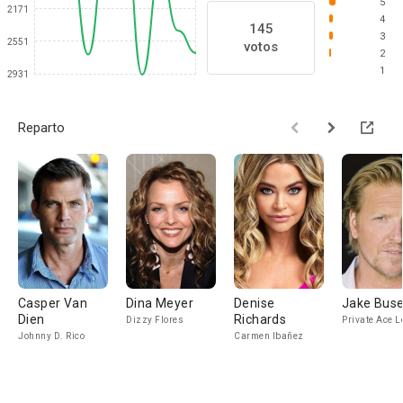
5
2171
4
145
3
2551
votos
2
1
2931
Reparto
Casper Van
Dina Meyer
Denise
Jake Bus
Dien
Richards
Dizzy Flores
Private Ace L
Johnny D. Rico
Carmen Ibañez