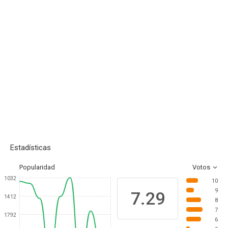
Estadísticas
Popularidad
Votos
1032
10
9
7.29
1412
8
7
1792
6