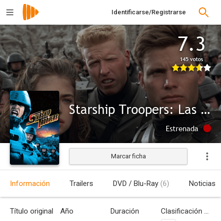
Identificarse/Registrarse
7.3
145 votos
Starship Troopers: Las brigadas del espacio
Estrenada
Marcar ficha
Información
Trailers
DVD / Blu-Ray
(6)
Noticias
Título original
Año
Duración
Clasificación por edades