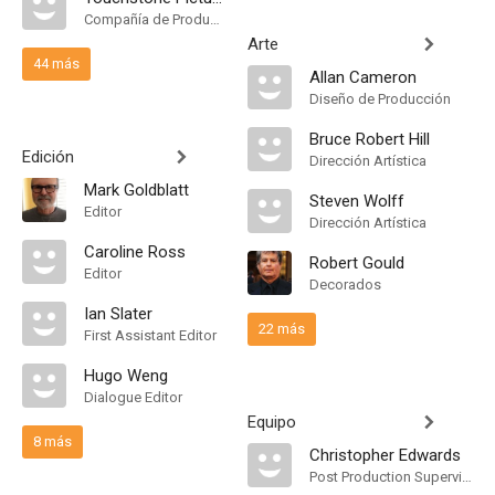
Compañía de Produccion
Arte
44 más
Allan Cameron
Diseño de Producción
Bruce Robert Hill
Edición
Dirección Artística
Mark Goldblatt
Steven Wolff
Editor
Dirección Artística
Caroline Ross
Robert Gould
Editor
Decorados
Ian Slater
22 más
First Assistant Editor
Hugo Weng
Dialogue Editor
Equipo
8 más
Christopher Edwards
Post Production Supervisor