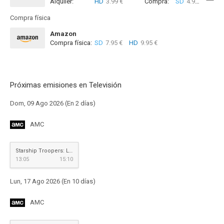
Alquiler:
HD
3.99 €
Compra:
SD
4.99 €
HD
4
Compra física
Amazon
Compra física:
SD
7.95 €
HD
9.95 €
Próximas emisiones en Televisión
Dom, 09 Ago 2026 (En 2 días)
AMC
Starship Troopers: Las brigadas del espacio
13:05
15:10
Lun, 17 Ago 2026 (En 10 días)
AMC