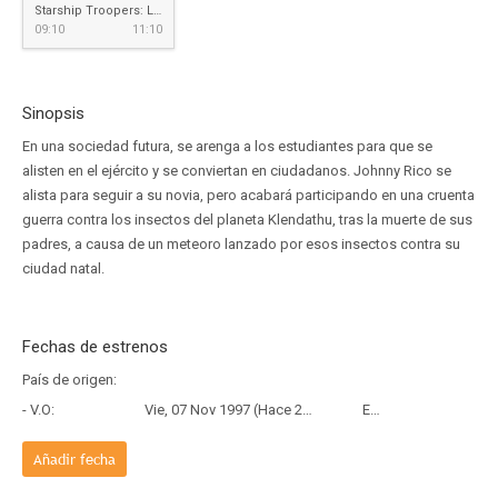
Starship Troopers: Las brigadas del espacio
09:10
11:10
Sinopsis
En una sociedad futura, se arenga a los estudiantes para que se
alisten en el ejército y se conviertan en ciudadanos. Johnny Rico se
alista para seguir a su novia, pero acabará participando en una cruenta
guerra contra los insectos del planeta Klendathu, tras la muerte de sus
padres, a causa de un meteoro lanzado por esos insectos contra su
ciudad natal.
Fechas de estrenos
País de origen:
- V.O:
Vie, 07 Nov 1997 (Hace 28 años y 9 meses)
Estreno
Añadir fecha