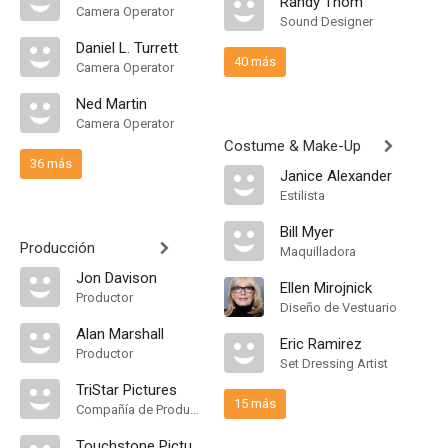
Randy Thom
Camera Operator
Sound Designer
Daniel L. Turrett
40 más
Camera Operator
Ned Martin
Camera Operator
Costume & Make-Up
36 más
Janice Alexander
Estilista
Bill Myer
Producción
Maquilladora
Jon Davison
Ellen Mirojnick
Productor
Diseño de Vestuario
Alan Marshall
Eric Ramirez
Productor
Set Dressing Artist
TriStar Pictures
15 más
Compañía de Produccion
Touchstone Pictures