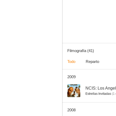
Profiler
7.9
Filmografía (41)
Todo
Reparto
2009
Autopista hacia el cielo
6.9
9.0
NCIS: Los Ange
Estrellas Invitadas
(
1
2008