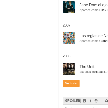
--
Jane Doe: el ojo
Aparece como
Hildy 
Poodle Springs
2007
6.0
6.0
Las reglas de N
Aparece como
Grand
2006
8.2
The Unit
Estrellas Invitadas
(
1
La noche del diablo
Ver todo
--