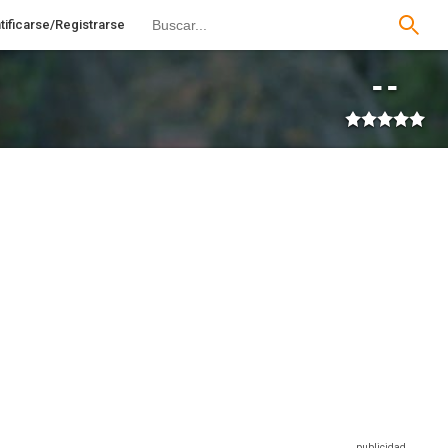
tificarse/Registrarse
--