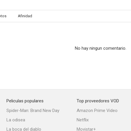
otos
Afinidad
Sueños de muerte
Esqueletos
Sonámbu
--
--
No hay ningun comentario.
Peliculas populares
Top proveedores VOD
La decepción
Satan's Princess
Spider-Man: Brand New Day
Amazon Prime Video
La odisea
Netflix
La boca del diablo
Movistar+