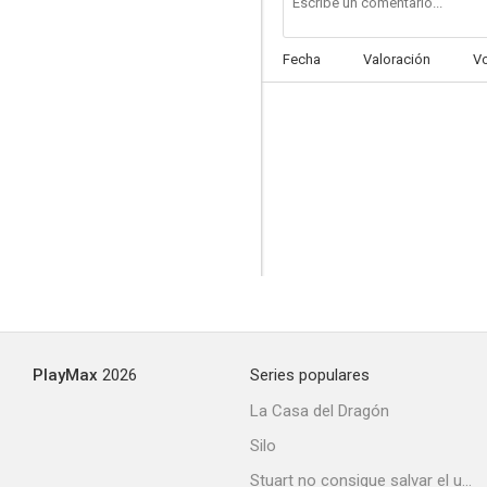
Fecha
Valoración
V
Mystery Woman
--
PlayMax
2026
Series populares
La séptima sombra
La Casa del Dragón
Silo
Stuart no consigue salvar el universo