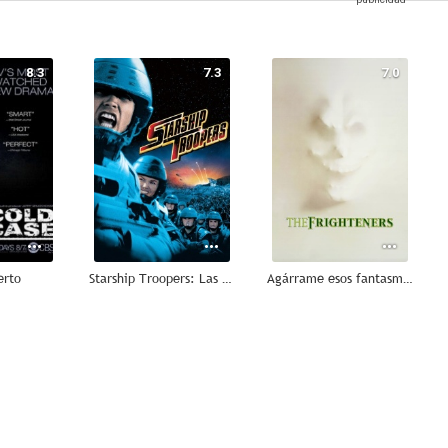
8.3
7.3
7.0
erto
Starship Troopers: Las brigadas del espacio
Agárrame esos fantasmas
8.2
8.0
8.0