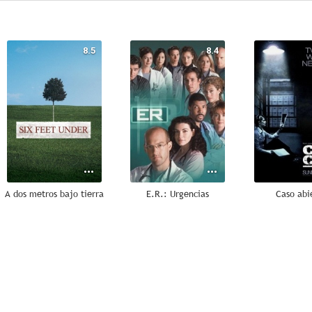
8.5
8.4
A dos metros bajo tierra
E.R.: Urgencias
Caso abi
8.7
8.4