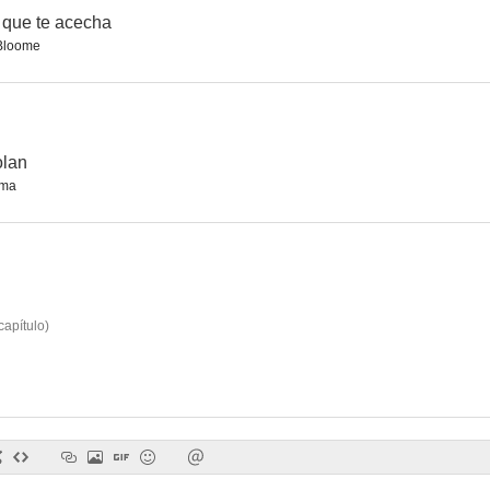
 que te acecha
Bloome
Su excelencia, la criada
Ted Bundy
Las reglas d
6.0
5.0
olan
ma
capítulo
)
Persecución mortal
Una vez más
--
--