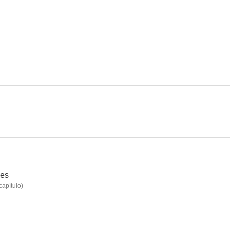
Canción triste de Hill Street
Star Trek: Espacio Profundo Nueve
The Un
7.8
7.5
Lou Grant
Melrose Place
Su distinguid
6.3
6.3
les
capítulo
)