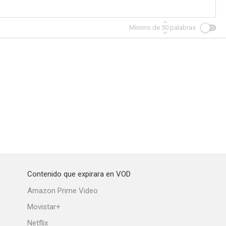
Mínimo de
50
palabras
los
A Bucket of Blood
Tocados por un ángel
--
--
Contenido que expirara en VOD
El compromiso de Shannon
Paradise
Amazon Prime Video
Movistar+
Netflix