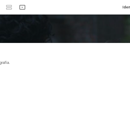
Iden
rafía.