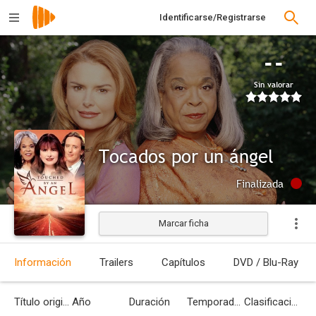
Identificarse/Registrarse
--
Sin valorar
Tocados por un ángel
Finalizada
Marcar ficha
Información
Trailers
Capítulos
DVD / Blu-Ray
Título original
Año
Duración
Temporadas
Clasificación por edades