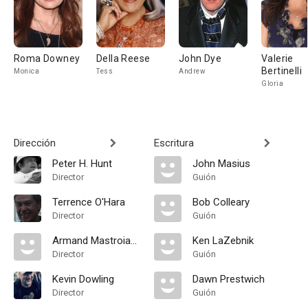
Roma Downey
Della Reese
John Dye
Valerie
Bertinelli
Monica
Tess
Andrew
Gloria
Dirección
Escritura
Peter H. Hunt
John Masius
Director
Guión
Terrence O'Hara
Bob Colleary
Director
Guión
Armand Mastroianni
Ken LaZebnik
Director
Guión
Kevin Dowling
Dawn Prestwich
Director
Guión