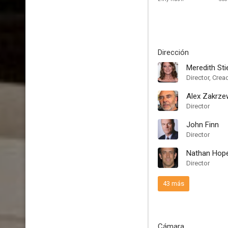
Dirección
Meredith St
Director, Crea
Alex Zakrze
Director
John Finn
Director
Nathan Hop
Director
43 más
Cámara