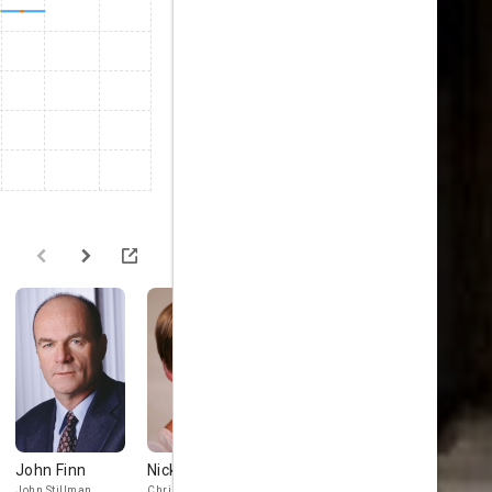
John Finn
Nicki Aycox
Jonathan
Tania
LaPaglia
Raymonde
John Stillman
Christina Rush