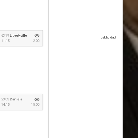
6X19
Libertyville
11:15
12:00
2X03
Daniela
14:15
15:00