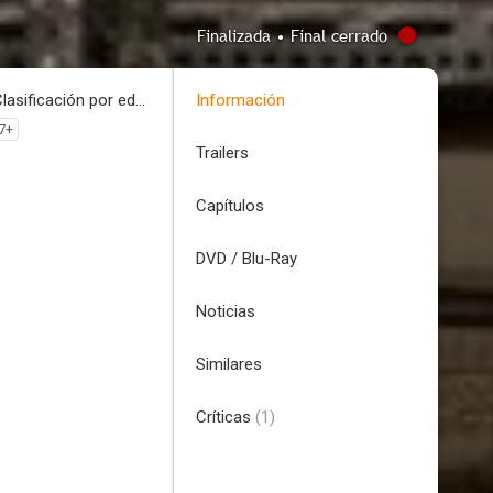
Finalizada • Final cerrado
Clasificación por edades
Información
7+
Trailers
Capítulos
DVD / Blu-Ray
Noticias
Similares
Críticas
(1)