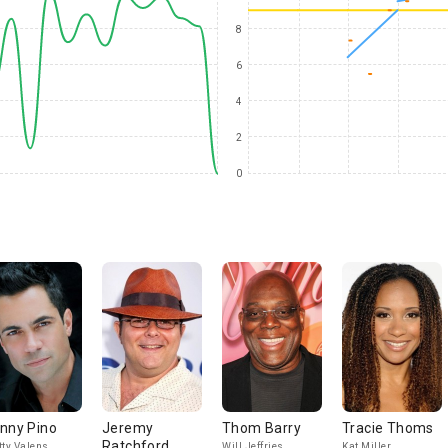
8
6
4
2
0
nny Pino
Jeremy
Thom Barry
Tracie Thoms
Ratchford
tty Valens
Will Jeffries
Kat Miller