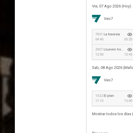
Vie, 07 Ago 2026 (Hoy)
Veo7
7X01
La travesía
04:40
05:20
2X07
Llueven hombres
12:00
12:45
Sab, 08 Ago 2026 (Mañ
Veo7
1X22
El plan
11:15
12:00
Mostrar todos los días 