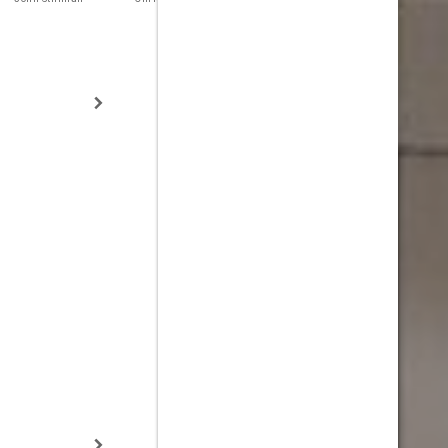
Curtis Bell
Frankie Raffer