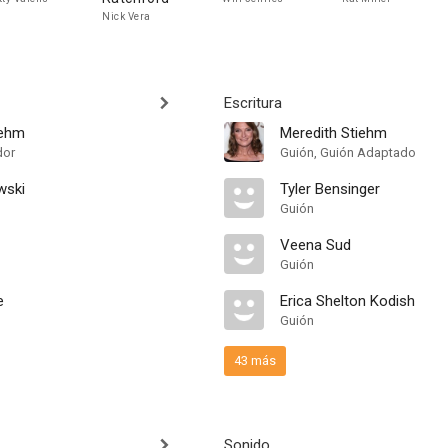
Nick Vera
Escritura
iehm
Meredith Stiehm
dor
Guión, Guión Adaptado
wski
Tyler Bensinger
Guión
Veena Sud
Guión
e
Erica Shelton Kodish
Guión
43 más
Sonido