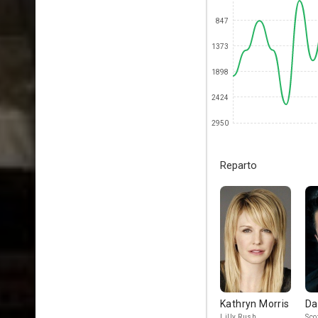
847
1373
1898
2424
2950
Reparto
Kathryn Morris
Da
Lilly Rush
Sco