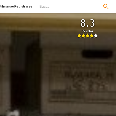
tificarse/Registrarse
8.3
72 votos