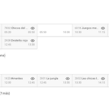
7X02
Chicos del barrio
6X18
Juegos mentales
05:20
05:50
05:50
10:30
10:30
11:15
2X08
Destello rojo
12:45
13:30
ana)
1X23
Amantes
2X01
La jungla
2X02
Las chicas trabajadoras
12:00
12:45
12:45
13:30
13:30
14:15
(7 más)