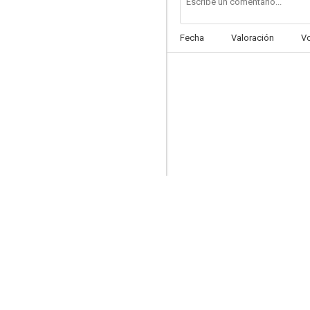
Fecha
Valoración
V
Across the Hall
6.8
La ciudad perdida
5.0