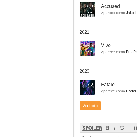
6.8
Accused
Aparece como
Jake H
Vivo
2021
8.0
7.6
Vivo
Aparece como
Bus Pa
2020
7.0
Fatale
Aparece como
Carte
Flicka
Ver todo
7.0