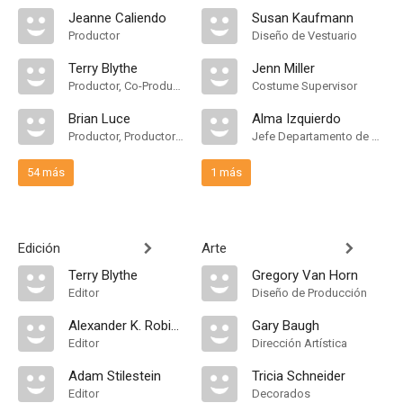
Jeanne Caliendo
Susan Kaufmann
Productor
Diseño de Vestuario
Terry Blythe
Jenn Miller
Productor, Co-Productor Ejecutivo, Productor Supervisor
Costume Supervisor
Brian Luce
Alma Izquierdo
Productor, Productor Asociado, Consultor de Producción
Jefe Departamento de Maquillaje
54 más
1 más
Edición
Arte
Terry Blythe
Gregory Van Horn
Editor
Diseño de Producción
Alexander K. Robinson
Gary Baugh
Editor
Dirección Artística
Adam Stilestein
Tricia Schneider
Editor
Decorados