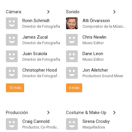
Cámara
Sonido
Ronn Schmidt
Atli Örvarsson
Director de Fotografía
Compositor de la Música Original
James Zucal
Chris Newlin
Director de Fotografía
Music Editor
Juan Scaiola
Dane Leon
Director de Fotografía
Music Editor
Christopher Hood
Jon Ailetcher
Director de Fotografía, "A" Camera Operator, "C" Camera Operator
Production Sound Mixer
13 más
6 más
Producción
Costume & Make-Up
Craig Cannold
Sirena Crosby
Productor, Co-Productor Ejecutivo, Unidad de Producción
Maquilladora