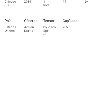
Chicago
2014
1
14
16+
P.D.
hora
País
Géneros
Temas
Capítulos
Estados
Acción
,
Policíaco
,
265
Unidos
Drama
Spin-
off