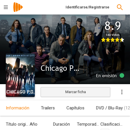
Identificarse/Registrarse
8.9
140 votos
Chicago P.D.
En emisión
Marcar ficha
Información
Trailers
Capítulos
DVD / Blu-Ray
(12
Título original
Año
Duración
Temporadas
Clasificación por edades