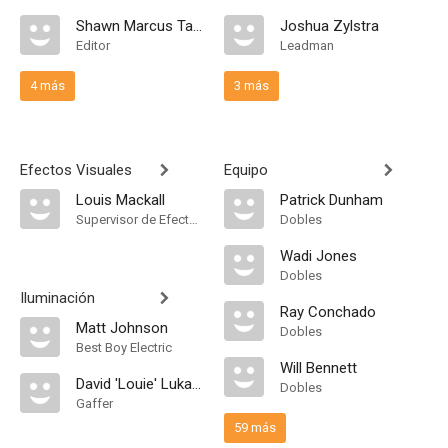
Shawn Marcus Taylor
Joshua Zylstra
Editor
Leadman
4 más
3 más
Efectos Visuales
Equipo
Louis Mackall
Patrick Dunham
Supervisor de Efectos Visuales
Dobles
Wadi Jones
Dobles
Iluminación
Ray Conchado
Matt Johnson
Dobles
Best Boy Electric
Will Bennett
David 'Louie' Lukasik
Dobles
Gaffer
59 más