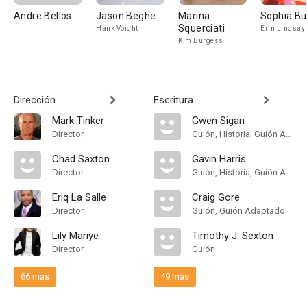
Andre Bellos
Jason Beghe
Marina
Sophia B
Squerciati
Hank Voight
Erin Lindsay
Kim Burgess
Dirección
Escritura
Mark Tinker
Gwen Sigan
Director
Guión, Historia, Guión Adaptado
Chad Saxton
Gavin Harris
Director
Guión, Historia, Guión Adaptado
Eriq La Salle
Craig Gore
Director
Guión, Guión Adaptado
Lily Mariye
Timothy J. Sexton
Director
Guión
66 más
49 más