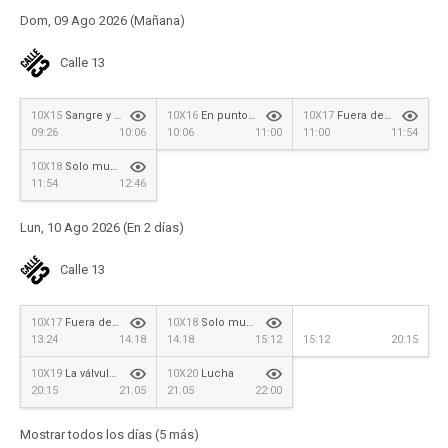
Dom, 09 Ago 2026 (Mañana)
Calle 13
10X15
Sangre y Honor
10X16
En punto muerto
10X17
Fuera de las profundidades
09:26
10:06
10:06
11:00
11:00
11:54
10X18
Solo mueres dos veces
11:54
12:46
Lun, 10 Ago 2026 (En 2 días)
Calle 13
10X17
Fuera de las profundidades
10X18
Solo mueres dos veces
13:24
14:18
14:18
15:12
15:12
20:15
10X19
La válvula de purga
10X20
Lucha
20:15
21:05
21:05
22:00
Mostrar todos los días (5 más)