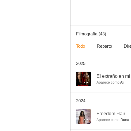
8.5
Filmografía (43)
Todo
Reparto
Dir
2025
Chicago Fire
8.1
3.3
El extraño en mi
Aparece como
Ali
2024
--
Freedom Hair
Aparece como
Dana