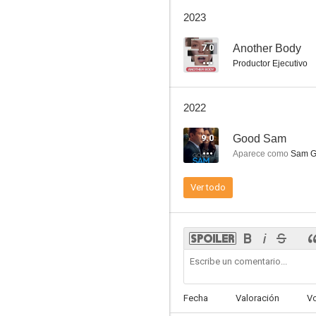
Con amor, Victor
2023
7.3
7.0
Another Body
Productor Ejecutivo
2022
9.0
Good Sam
Aparece como
Sam Gri
Los Increíbles 2
Ver todo
6.3
Fecha
Valoración
V