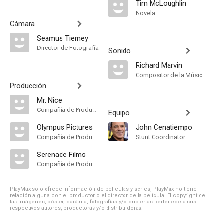
Tim McLoughlin
Novela
Cámara
Seamus Tierney
Director de Fotografía
Sonido
Richard Marvin
Compositor de la Música Original
Producción
Mr. Nice
Compañía de Produccion
Equipo
Olympus Pictures
John Cenatiempo
Compañía de Produccion
Stunt Coordinator
Serenade Films
Compañía de Produccion
PlayMax solo ofrece información de películas y series, PlayMax no tiene
relación alguna con el productor o el director de la película. El copyright de
las imágenes, póster, carátula, fotografías y/o cubiertas pertenece a sus
respectivos autores, productoras y/o distribuidoras.