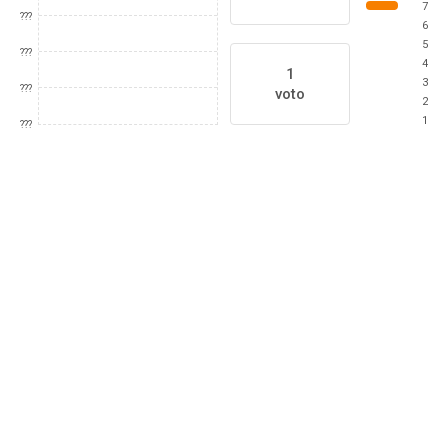
7
???
6
5
???
4
1
3
???
voto
2
1
???