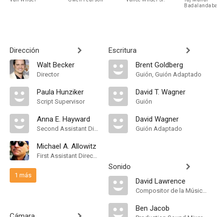
Badalandab
Dirección
Escritura
Walt Becker
Brent Goldberg
Director
Guión, Guión Adaptado
Paula Hunziker
David T. Wagner
Script Supervisor
Guión
Anna E. Hayward
David Wagner
Second Assistant Director
Guión Adaptado
Michael A. Allowitz
First Assistant Director
Sonido
1 más
David Lawrence
Compositor de la Música Original, Música
Ben Jacob
Cámara