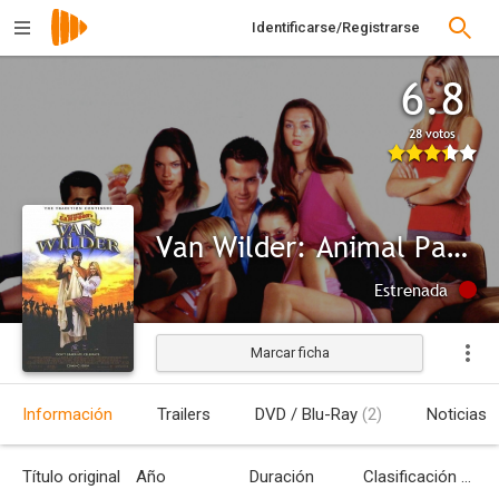
Identificarse/Registrarse
6.8
28 votos
Van Wilder: Animal Party
Estrenada
Marcar ficha
Información
Trailers
DVD / Blu-Ray
(2)
Noticias
Título original
Año
Duración
Clasificación por edades