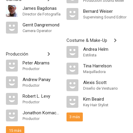
Production Sound Mixer
James Bagdonas
Bernard Weiser
Director de Fotografía
Supervising Sound Editor
Gerrit Dangremond
Camera Operator
Costume & Make-Up
Andrea Helm
Producción
Estilista
Peter Abrams
Tina Harrelson
Productor
Maquilladora
Andrew Panay
Alexis Scott
Productor
Diseño de Vestuario
Robert L. Levy
Kim Beaird
Productor
Key Hair Stylist
Jonathon Komack Martin
3 más
Productor
15 más