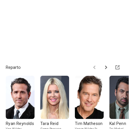
Reparto
Ryan Reynolds
Tara Reid
Tim Matheson
Kal Penn
Van Wilder
Gwen Pearson
Vance Wilder Sr.
Taj Mahal