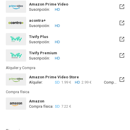
Amazon Prime Video
Suscripción:
HD
acontra+
Suscripción:
HD
Tivify Plus
Suscripción:
HD
Disponible hasta el Mar, 26 Feb 2030 (Quedan 3 años)
Tivify Premium
Suscripción:
HD
Disponible hasta el Mar, 26 Feb 2030 (Quedan 3 años)
Alquiler y Compra
Amazon Prime Video Store
Alquiler:
SD
1.99 €
HD
2.99 €
Compra:
SD
7
Compra física
Amazon
Compra física:
SD
7.22 €