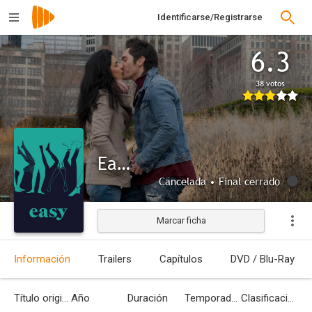
Identificarse/Registrarse
6.3
38 votos
Easy
Cancelada • Final cerrado
Marcar ficha
Información
Trailers
Capítulos
DVD / Blu-Ray
Título original
Año
Duración
Temporadas
Clasificación por edades