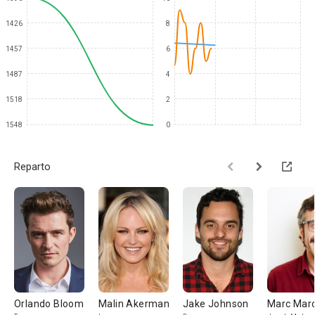
1426
8
1457
6
1487
4
1518
2
1548
0
Reparto
Orlando Bloom
Malin Akerman
Jake Johnson
Marc Mar