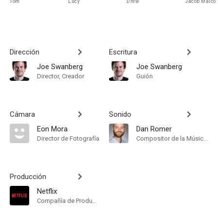
Tom
Lucy
Drew
Jacob Malco
Dirección
Escritura
Joe Swanberg
Joe Swanberg
Director, Creador
Guión
Cámara
Sonido
Eon Mora
Dan Romer
Director de Fotografía
Compositor de la Música Original
Producción
Netflix
Compañía de Produccion