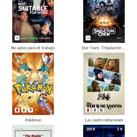
No aptos para el trabajo
Star Wars: Tripulación Perdida
1997
8.9
2025
7.3
Pokémon
Las cuatro estaciones
2025
8.3
2019
7.9