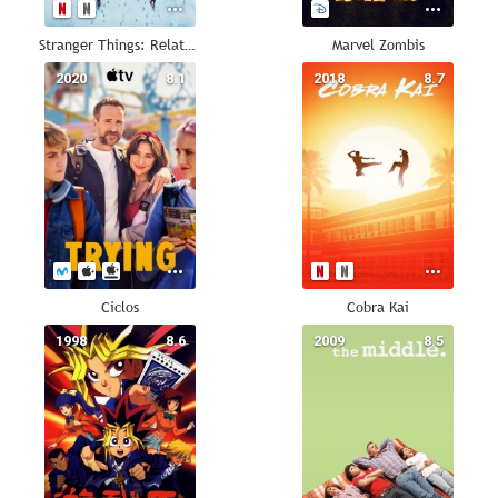
Stranger Things: Relatos del 85
Marvel Zombis
2020
8.1
2018
8.7
Ciclos
Cobra Kai
1998
8.6
2009
8.5