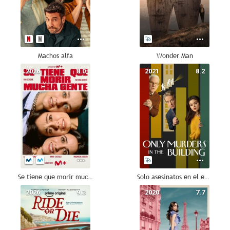
Machos alfa
Wonder Man
2026
8.0
2021
8.2
Se tiene que morir mucha gente
Solo asesinatos en el edificio
2026
9.3
2020
7.7