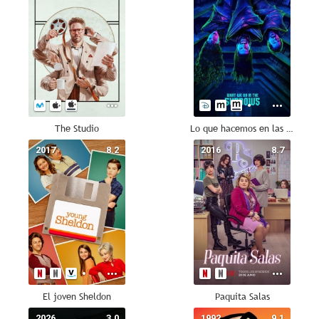
The Studio
Lo que hacemos en las sombras
2017
8.2
2016
8.7
El joven Sheldon
Paquita Salas
2026
3.0
1992
9.1