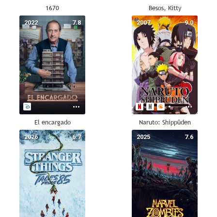
1670
Besos, Kitty
2022
7.8
2007
9.0
El encargado
Naruto: Shippûden
2026
6.7
2025
7.6