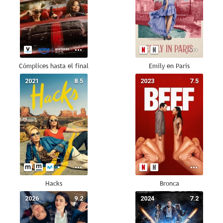
Cómplices hasta el final
Emily en París
2021
8.5
2023
7.5
Hacks
Bronca
2026
9.2
2024
7.2