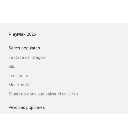
PlayMax
2026
Series populares
La Casa del Dragón
Silo
Ted Lasso
Muertos S.L.
Stuart no consigue salvar el universo
Peliculas populares
Spider-Man: Brand New Day
La odisea