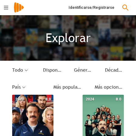
Identificarse/Registrarse
Explorar
Todo
Disponible
Género
Década
País
Más populares
Más opciones
2020
8.9
2024
8.0