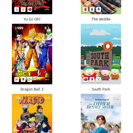
Yu-Gi-Oh!
The Middle
1989
9.1
1997
9.1
Dragon Ball Z
South Park
2002
9.0
2026
7.6