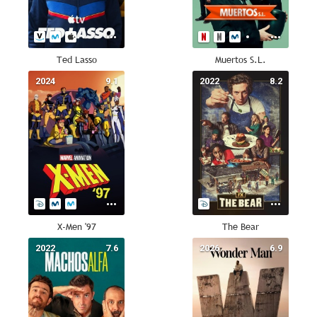
Ted Lasso
Muertos S.L.
2024
9.1
2022
8.2
X-Men '97
The Bear
2022
7.6
2026
6.9