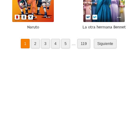
Naruto
La otra hermana Bennet
...
1
2
3
4
5
119
Siguiente