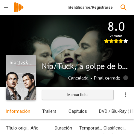
Identificarse/Registrarse
8.0
26 votos
Nip/Tuck, a golpe de bisturí
Cancelada • Final cerrado
Marcar ficha
Información
Trailers
Capítulos
DVD / Blu-Ray
(11
Título original
Año
Duración
Temporadas
Clasificación por edades