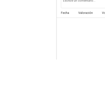
Fecha
Valoración
V
Doctora en Alabama
8.4
The Closer
8.4