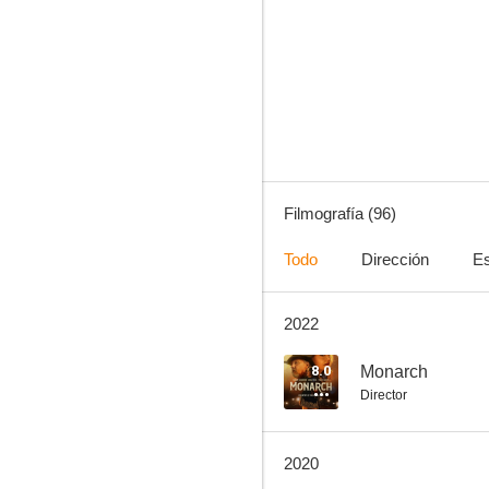
Ley y orden: Unidad de Víctimas Especiales
8.9
Filmografía (96)
Todo
Dirección
Es
2022
The Wire (Bajo escucha)
8.8
8.0
Monarch
Director
2020