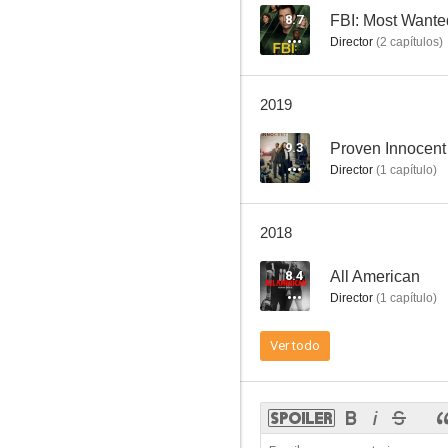
8.7
FBI: Most Wante
Director
(
2
capítulos
)
Embrujadas
2019
8.7
9.3
Proven Innocent
Director
(
1
capítulo
)
2018
8.4
All American
Director
(
1
capítulo
)
American Horror Story
Ver todo
8.5