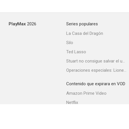
Eastwick
PlayMax
2026
Series populares
6.5
La Casa del Dragón
Silo
Ted Lasso
Stuart no consigue salvar el universo
Operaciones especiales: Lioness
Contenido que expirara en VOD
The Astronaut Wives Club
Amazon Prime Video
6.0
Netflix
Filmin
Movistar+