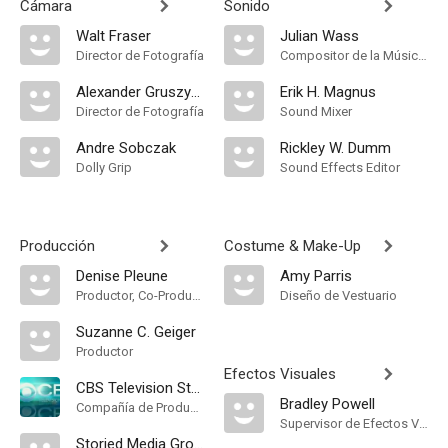
Cámara
Sonido
Walt Fraser
Julian Wass
Director de Fotografía
Compositor de la Música Original, Música
Alexander Gruszynski
Erik H. Magnus
Director de Fotografía
Sound Mixer
Andre Sobczak
Rickley W. Dumm
Dolly Grip
Sound Effects Editor
Producción
Costume & Make-Up
Denise Pleune
Amy Parris
Productor, Co-Productor
Diseño de Vestuario
Suzanne C. Geiger
Productor
Efectos Visuales
CBS Television Studios
Bradley Powell
Compañía de Produccion
Supervisor de Efectos Visuales
Storied Media Group