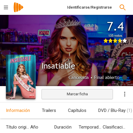
Identificarse/Registrarse
7.4
135 votos
Insatiable
Cancelada • Final abierto
Marcar ficha
Información
Trailers
Capítulos
DVD / Blu-Ray
(1)
Título original
Año
Duración
Temporadas
Clasificación por edades