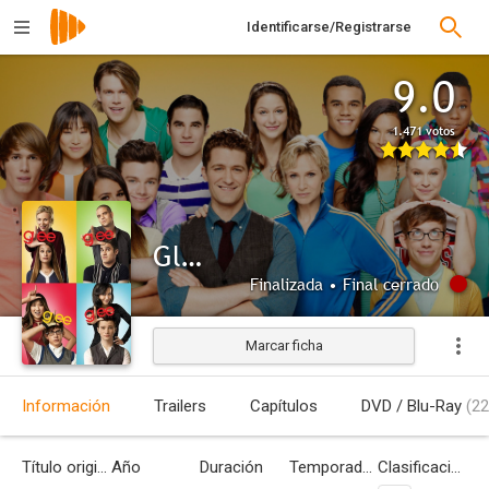
Identificarse/Registrarse
9.0
1.471 votos
Glee
Finalizada • Final cerrado
Marcar ficha
Información
Trailers
Capítulos
DVD / Blu-Ray
(22
Título original
Año
Duración
Temporadas
Clasificación por edades