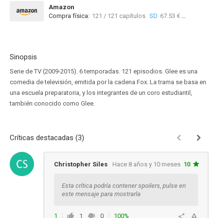
Amazon
Compra física:
121 / 121 capítulos
SD
67.53 €
22 / 1
Sinopsis
Serie de TV (2009-2015). 6 temporadas. 121 episodios. Glee es una
comedia de televisión, emitida por la cadena Fox. La trama se basa en
una escuela preparatoria, y los integrantes de un coro estudiantil,
también conocido como Glee.
Críticas destacadas (3)
Christopher Siles
Hace 8 años y 10 meses
10
Esta crítica podría contener spoilers, pulse en
este mensaje para mostrarla
1
1
0
100%