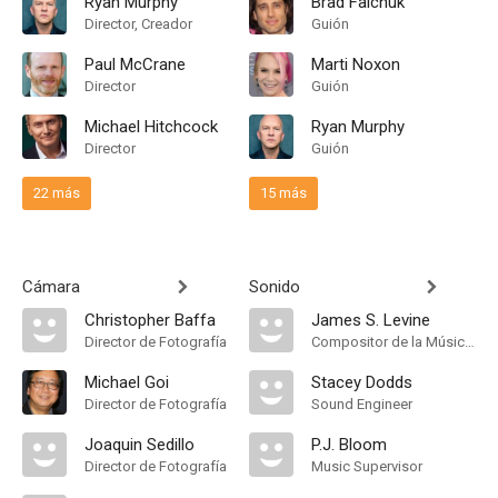
Ryan Murphy
Brad Falchuk
Director, Creador
Guión
Paul McCrane
Marti Noxon
Director
Guión
Michael Hitchcock
Ryan Murphy
Director
Guión
22 más
15 más
Cámara
Sonido
Christopher Baffa
James S. Levine
Director de Fotografía
Compositor de la Música Original
Michael Goi
Stacey Dodds
Director de Fotografía
Sound Engineer
Joaquin Sedillo
P.J. Bloom
Director de Fotografía
Music Supervisor