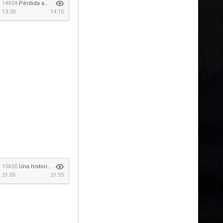
14X04
Pérdida aceptable
13:30
14:15
15X05
Una historia del pais de las maravillas
21:05
21:55