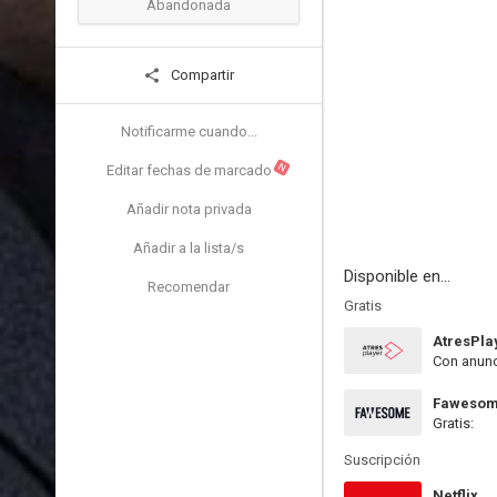
Abandonada
Compartir
Notificarme cuando...
N
Editar fechas de marcado
Añadir nota privada
Añadir a la lista/s
Disponible en...
Recomendar
Gratis
AtresPla
Con anunc
Faweso
Gratis:
Suscripción
Netflix