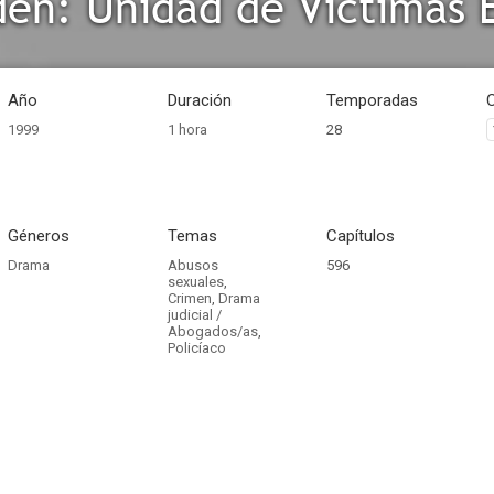
den: Unidad de Víctimas 
Año
Duración
Temporadas
1999
1 hora
28
Géneros
Temas
Capítulos
Drama
Abusos
596
sexuales
,
Crimen
,
Drama
judicial /
Abogados/as
,
Policíaco