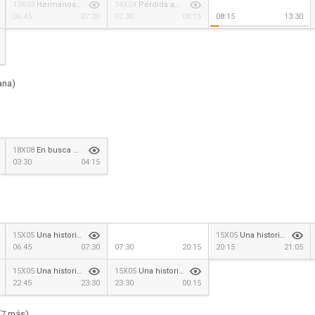
13X03
Hermanos de sangre
14X04
Pérdida aceptable
06:45
07:30
07:30
08:15
08:15
13:30
ana)
18X08
En busca de Theo
03:30
04:15
15X05
Una historia del pais de las maravillas
15X05
Una historia del pais de las maravillas
06:45
07:30
07:30
20:15
20:15
21:05
15X05
Una historia del pais de las maravillas
15X05
Una historia del pais de las maravillas
22:45
23:30
23:30
00:15
(7 más)