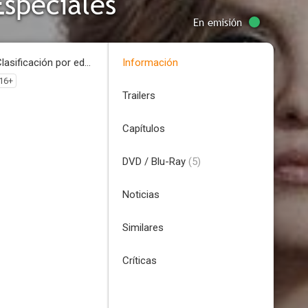
Especiales
En emisión
Clasificación por edades
Información
16+
Trailers
Capítulos
DVD / Blu-Ray
(5)
Noticias
Similares
Críticas