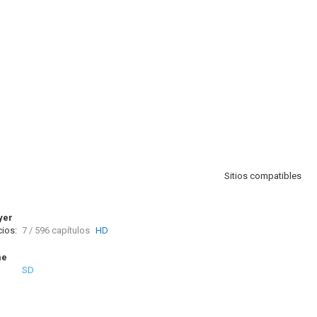
Sitios compatibles
yer
ios:
7 / 596 capítulos
HD
me
SD