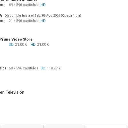
ón:
69 / 596 capítulos
HD
TV
Disponible hasta el Sab, 08 Ago 2026 (Queda 1 día)
ón:
21 / 596 capítulos
HD
rime Video Store
SD
21.00 €
HD
21.00 €
sica:
68 / 596 capítulos
SD
118.27 €
en Televisión