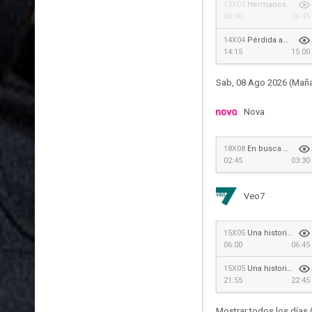
13X03
Hermanos de sangre
06:00
06:45
14X04
Pérdida aceptable
14:15
15:00
Sab, 08 Ago 2026 (Mañ
Nova
18X08
En busca de Theo
02:45
03:30
Veo7
15X05
Una historia del pais de las maravillas
06:00
06:45
15X05
Una historia del pais de las maravillas
21:55
22:45
Mostrar todos los días 