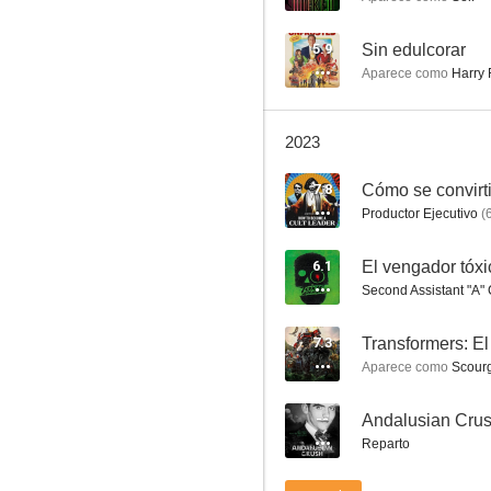
Los juegos del hambre: Balada de pájaros cantores y serpientes
7.4
5.9
Sin edulcorar
Aparece como
Harry 
2023
7.8
Productor Ejecutivo
(
6.1
El vengador tóxi
Roofman: Un ladrón en el tejado
Second Assistant "A"
7.3
7.3
Aparece como
Scourg
--
Andalusian Cru
Reparto