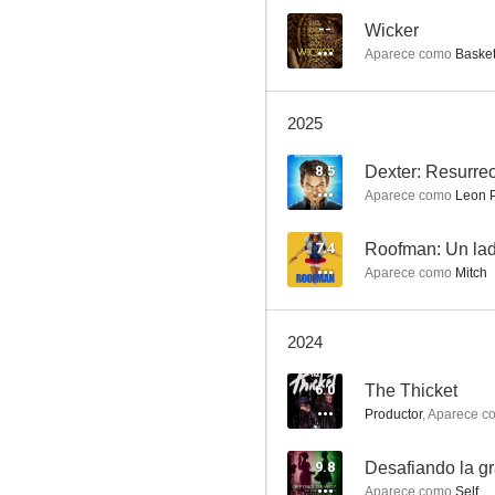
7.7
--
Wicker
Aparece como
Baske
2025
8.5
Dexter: Resurre
Aparece como
Leon P
X-Men: Días del futuro pasado
7.4
Roofman: Un lad
Aparece como
Mitch
7.6
2024
6.0
The Thicket
Productor
,
Aparece c
9.8
Aparece como
Self