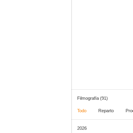
Dexter: Resurrección
8.1
Filmografía (91)
Todo
Reparto
Pro
2026
Tres anuncios en las afueras