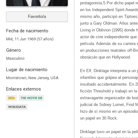
protagonista.5​ Por dicho papel
en los Independent Spirit Award
Favorito/a
mismo año, participó en Tiptoe
junto a Gary Oldman. Años antes
Living in Oblivion (1995) donde 
Fecha de nacimiento
actor de cine independiente que c
Mié, 11 Jun 1969 (57 años)
película. Además de su carrera e
Género
en producciones teatrales off-B
obstáculo que en Hollywood.
Masculino
Lugar de nacimiento
En Elf, Dinklage interpreta a un
infantiles que golpea al personaj
Morristown, New Jersey, USA
insultado accidentalmente. En 20
Enlaces externos
ficción Threshold y trabajó en 
extravagante organizador de bo
judicial de Sidney Lumet, Find M
hizo de sí mismo en un episodio
un papel en 30 Rock.
Dinklage tuvo un papel en la pel