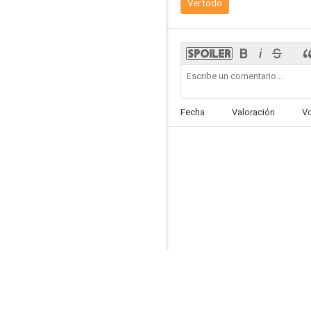
Ver todo
Transformers: El despertar de las bestias
6.7
Fecha
Valoración
V
Un pedacito de cielo
6.4