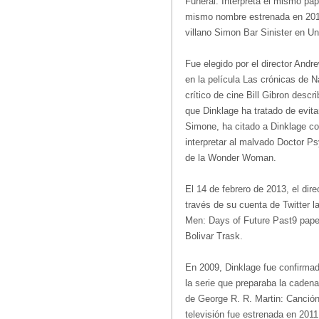
Funeral. Interpreta el mismo pa
mismo nombre estrenada en 2010
villano Simon Bar Sinister en U
Fue elegido por el director And
en la película Las crónicas de Na
crítico de cine Bill Gibron descr
que Dinklage ha tratado de evita
Simone, ha citado a Dinklage co
interpretar al malvado Doctor P
de la Wonder Woman.
El 14 de febrero de 2013, el dir
través de su cuenta de Twitter l
Men: Days of Future Past9​ pape
Bolivar Trask.
En 2009, Dinklage fue confirmado
la serie que preparaba la cade
de George R. R. Martin: Canción 
televisión fue estrenada en 2011