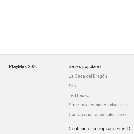
Safe Men (Dos torpes en apuros)
--
PlayMax
2026
Series populares
La Casa del Dragón
Silo
Ted Lasso
Great Performances
Stuart no consigue salvar el universo
Operaciones especiales: Lioness
Contenido que expirara en VOD