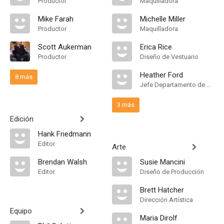
Productor
Maquilladora
Mike Farah
Michelle Miller
Productor
Maquilladora
Scott Aukerman
Erica Rice
Productor
Diseño de Vestuario
Heather Ford
8 más
Jefe Departamento de Maquillaje
3 más
Edición
Hank Friedmann
Editor
Arte
Brendan Walsh
Susie Mancini
Editor
Diseño de Producción
Brett Hatcher
Dirección Artística
Equipo
Maria Dirolf