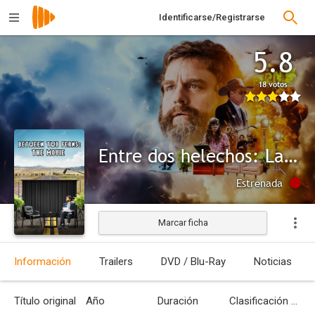
Identificarse/Registrarse
5.8
18 votos
Entre dos helechos: La película
Estrenada
Marcar ficha
Información
Trailers
DVD / Blu-Ray
Noticias
Título original
Año
Duración
Clasificación por edades