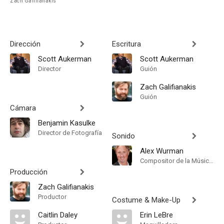
Zach Galifianakis
Dirección
Escritura
Scott Aukerman
Scott Aukerman
Director
Guión
Zach Galifianakis
Guión
Cámara
Benjamin Kasulke
Director de Fotografía
Sonido
Alex Wurman
Compositor de la Música Original
Producción
Zach Galifianakis
Productor
Costume & Make-Up
Caitlin Daley
Erin LeBre