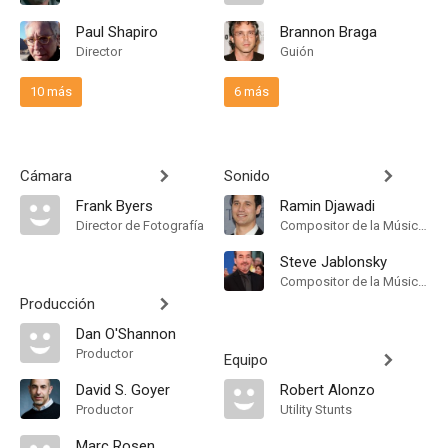
Paul Shapiro
Brannon Braga
Director
Guión
10 más
6 más
Cámara
Sonido
Frank Byers
Ramin Djawadi
Director de Fotografía
Compositor de la Música Original
Steve Jablonsky
Compositor de la Música Original
Producción
Dan O'Shannon
Productor
Equipo
David S. Goyer
Robert Alonzo
Productor
Utility Stunts
Marc Rosen