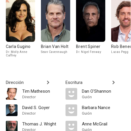
Carla Gugino
Brian Van Holt
Brent Spiner
Rob Bened
Dr. Molly Anne
Sean Cavennaugh
Dr. Nigel Fenway
Lucas Pegg
Caffrey
Dirección
Escritura
Tim Matheson
Dan O'Shannon
Director
Guión
David S. Goyer
Barbara Nance
Director
Guión
Thomas J. Wright
Anne McGrail
Director
Guión