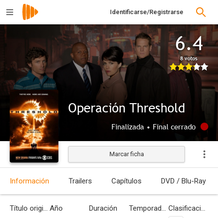
Identificarse/Registrarse
6.4
8 votos
Operación Threshold
Finalizada • Final cerrado
Marcar ficha
Información
Trailers
Capítulos
DVD / Blu-Ray
Título original
Año
Duración
Temporadas
Clasificación por edades