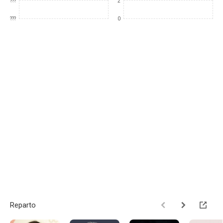
???
2
???
0
Reparto