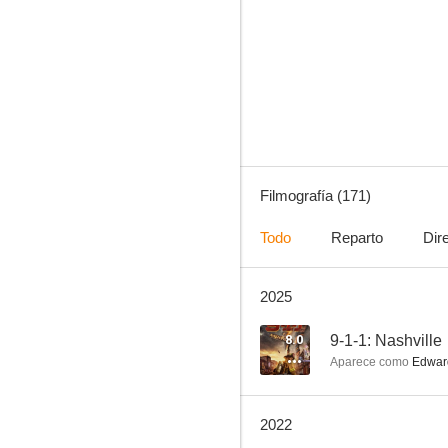
Mentes criminales
8.7
Filmografía (171)
Todo
Reparto
Dir
2025
CSI: Las Vegas
8.5
8.0
9-1-1: Nashville
Aparece como
Edward
2022