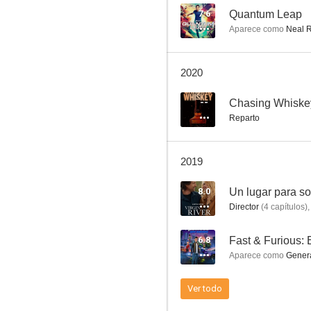
7.6
Quantum Leap
Aparece como
Neal R
Doctora en Alabama
2020
8.5
--
Chasing Whiske
Reparto
2019
8.0
Un lugar para s
Director
(
4
capítulos
)
,
Último aviso
6.8
Fast & Furious: 
8.3
Aparece como
Genera
Ver todo