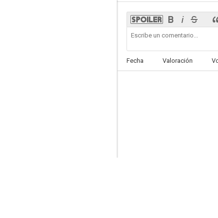
Evil
Fecha
Valoración
V
8.1
Eureka
8.0