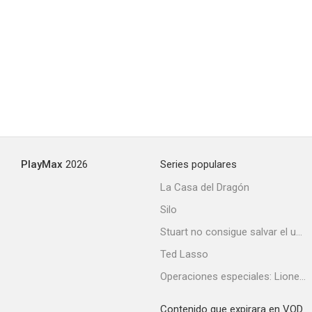
Desmadre a la americana
6.8
PlayMax
2026
Series populares
La Casa del Dragón
Silo
Fast & Furious: Espías a todo gas
Stuart no consigue salvar el universo
6.5
Ted Lasso
Operaciones especiales: Lioness
Contenido que expirara en VOD