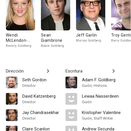
Wendi
Sean
Jeff Garlin
Troy Genti
McLendon-
Giambrone
Murray Goldberg
Barry Goldbe
Covey
Beverly Goldberg
Adam Goldberg
Dirección
Escritura
Seth Gordon
Adam F. Goldberg
Director
Guión, Historia
David Katzenberg
Lewaa Nasserdeen
Director
Guión
Jay Chandrasekhar
Kristopher Valentine
Director
Guión, Staff Writer
Claire Scanlon
Andrew Secunda