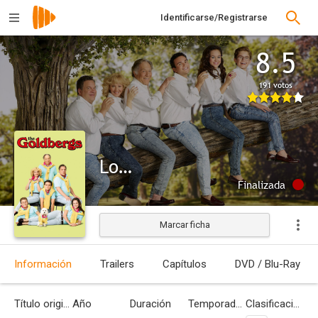
Identificarse/Registrarse
8.5
191 votos
Los Goldberg
Finalizada
Marcar ficha
Información
Trailers
Capítulos
DVD / Blu-Ray
Título original
Año
Duración
Temporadas
Clasificación por edades