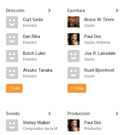
Dirección
Escritura
Curt Geda
Bruce W. Timm
Director
Guión
Dan Riba
Paul Dini
Director
Guión, Historia
Butch Lukic
Joe R. Lansdale
Director
Guión
Atsuko Tanaka
Rusti Bjornhoel
Director
Guión
7 más
11 más
Sonido
Producción
Shirley Walker
Paul Dini
Compositor de la Música Original, Main Title Theme Composer
Productor