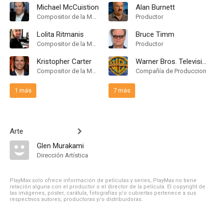
Michael McCuistion
Alan Burnett
Compositor de la Música Original
Productor
Lolita Ritmanis
Bruce Timm
Compositor de la Música Original
Productor
Kristopher Carter
Warner Bros. Television
Compositor de la Música Original
Compañía de Produccion
1 más
7 más
Arte
Glen Murakami
Dirección Artística
PlayMax solo ofrece información de películas y series, PlayMax no tiene
relación alguna con el productor o el director de la película. El copyright de
las imágenes, póster, carátula, fotografías y/o cubiertas pertenece a sus
respectivos autores, productoras y/o distribuidoras.