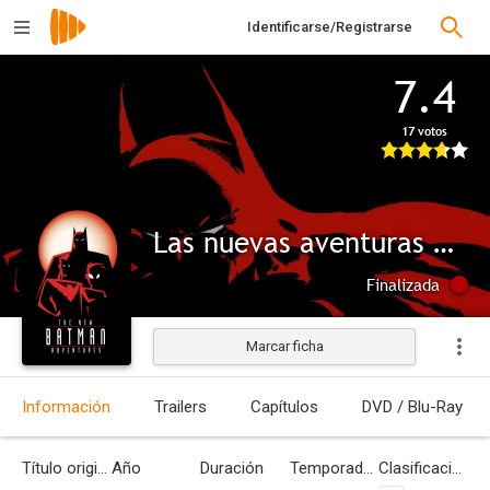
Identificarse/Registrarse
7.4
17 votos
Las nuevas aventuras de Batman
Finalizada
Marcar ficha
Información
Trailers
Capítulos
DVD / Blu-Ray
Título original
Año
Duración
Temporadas
Clasificación por edades