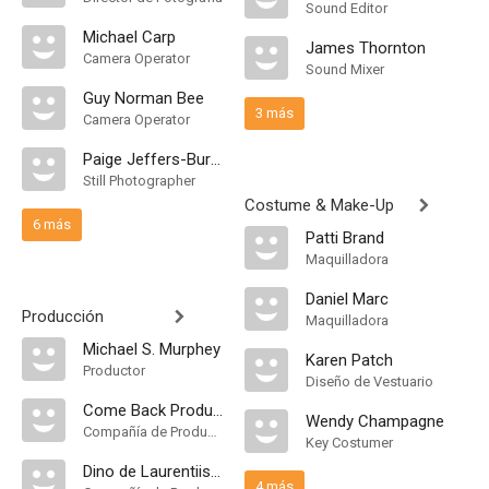
Sound Editor
Michael Carp
James Thornton
Camera Operator
Sound Mixer
Guy Norman Bee
3 más
Camera Operator
Paige Jeffers-Burghardt
Still Photographer
Costume & Make-Up
6 más
Patti Brand
Maquilladora
Daniel Marc
Producción
Maquilladora
Michael S. Murphey
Karen Patch
Productor
Diseño de Vestuario
Come Back Productions
Wendy Champagne
Compañía de Produccion
Key Costumer
Dino de Laurentiis Cinematographica
4 más