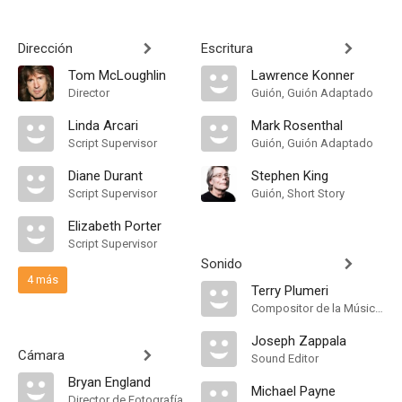
Dirección
Escritura
Tom McLoughlin
Lawrence Konner
Director
Guión, Guión Adaptado
Linda Arcari
Mark Rosenthal
Script Supervisor
Guión, Guión Adaptado
Diane Durant
Stephen King
Script Supervisor
Guión, Short Story
Elizabeth Porter
Script Supervisor
Sonido
4 más
Terry Plumeri
Compositor de la Música Original
Joseph Zappala
Cámara
Sound Editor
Bryan England
Michael Payne
Director de Fotografía