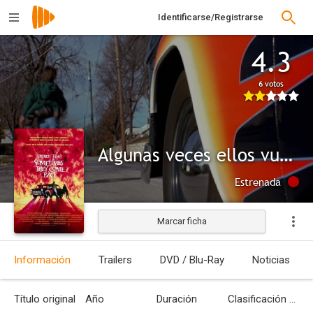
Identificarse/Registrarse
4.3
6 votos
Algunas veces ellos vuelven
Estrenada
Marcar ficha
Información
Trailers
DVD / Blu-Ray
Noticias
Título original
Año
Duración
Clasificación por edades