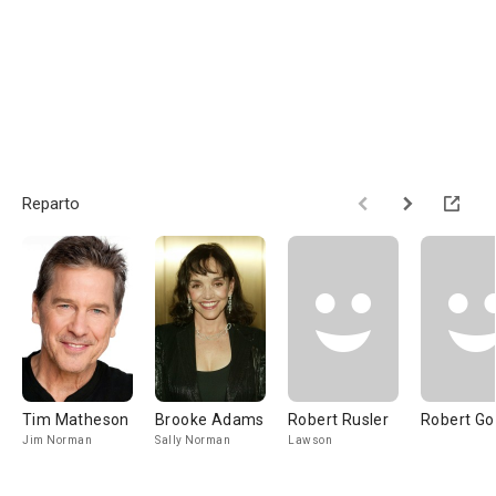
Reparto
Tim Matheson
Brooke Adams
Robert Rusler
Robert G
Jim Norman
Sally Norman
Lawson