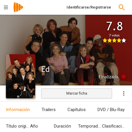
Identificarse/Registrarse
7.8
7 votos
Ed
Finalizada
Marcar ficha
Información
Trailers
Capítulos
DVD / Blu-Ray
Título original
Año
Duración
Temporadas
Clasificación por edades