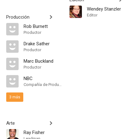
Wendey Stanzler
Editor
Producción
Rob Burnett
Productor
Drake Sather
Productor
Marc Buckland
Productor
NBC
Compañía de Produccion
3 más
Arte
Ray Fisher
Leadman