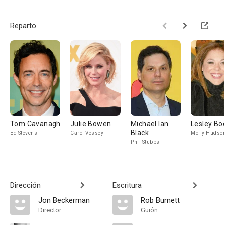
Reparto
Tom Cavanagh
Julie Bowen
Michael Ian
Lesley Bo
Black
Ed Stevens
Carol Vessey
Molly Hudso
Phil Stubbs
Dirección
Escritura
Jon Beckerman
Rob Burnett
Director
Guión