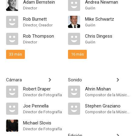
Adam Bernstein
Andrea Newman
Director
Guión
Rob Burnett
Mike Schwartz
Director, Creador
Guión
Rob Thompson
Chris Dingess
Director
Guión
33 más
16 más
Cámara
Sonido
Robert Draper
Ahrin Mishan
Director de Fotografía
Compositor de la Música Original
Joe Pennella
Stephen Graziano
Director de Fotografía
Compositor de la Música Original
Michael Slovis
Director de Fotografía
Edición