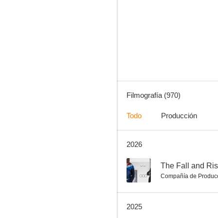
El ala oeste de la Casa Blanca
8.9
Filmografía (970)
Todo
Producción
2026
Las chicas de oro
8.8
--
The Fall and Ris
Compañía de Produc
2025