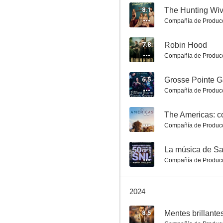
8.1
The Hunting Wi
Compañía de Produc
Friday Night Lights
7.8
Robin Hood
Compañía de Produc
8.7
6.5
Grosse Pointe G
Compañía de Produc
--
The Americas: 
Compañía de Produc
--
La música de Sa
Compañía de Produc
Star Trek
8.6
2024
8.5
Mentes brillante