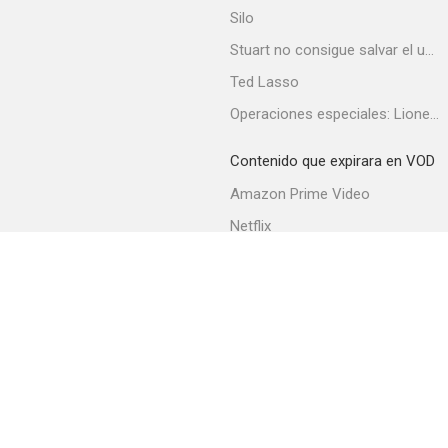
Silo
Stuart no consigue salvar el universo
Ted Lasso
Operaciones especiales: Lioness
Grimm: Bad Hair Day
9.4
Contenido que expirara en VOD
Amazon Prime Video
Netflix
Filmin
Movistar+
Movistar+ Fibra
Alfred Hitchcock presenta
9.2