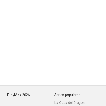
Centinelas del espacio
10
Elvis '68
9.5
PlayMax
2026
Series populares
La Casa del Dragón