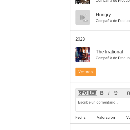
Compañía de Produc
--
Hungry
Compañía de Produc
El príncipe de Bel-Air
2023
8.6
8.8
The Irrational
Compañía de Produc
Ver todo
ALF
8.5
Fecha
Valoración
V