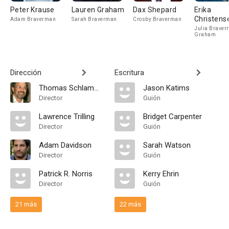
Peter Krause
Lauren Graham
Dax Shepard
Erika
Christens
Adam Braverman
Sarah Braverman
Crosby Braverman
Julia Braver
Graham
Dirección
Escritura
Thomas Schlamme
Jason Katims
Director
Guión
Lawrence Trilling
Bridget Carpenter
Director
Guión
Adam Davidson
Sarah Watson
Director
Guión
Patrick R. Norris
Kerry Ehrin
Director
Guión
21 más
22 más