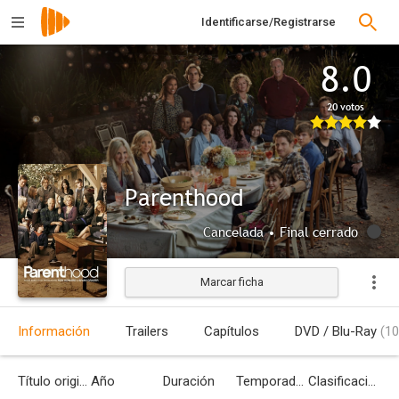
Identificarse/Registrarse
8.0
20 votos
Parenthood
Cancelada • Final cerrado
Marcar ficha
Información
Trailers
Capítulos
DVD / Blu-Ray
(10
Título original
Año
Duración
Temporadas
Clasificación por edades