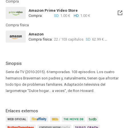
Compra
Amazon Prime Video Store
Compra:
SD
1.00 €
HD
1.00 €
Compra física
Amazon
Compra física:
22 / 103 capítulos
SD
62.99 €
103 / 1
Sinopsis
Serie de TV (2010-2015). 6 temporadas. 103 episodios. Los cuatro
hermanos Braverman son padres y, naturalmente, tienen que afrontar
todo tipo de problemas familiares. Adaptación televisiva del
largometraje "Dulce hogar... a veces", de Ron Howard.
Enlaces externos