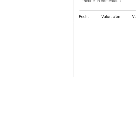
Fecha
Valoración
V
The Answer Man
8.0
Destellos de genio
7.7