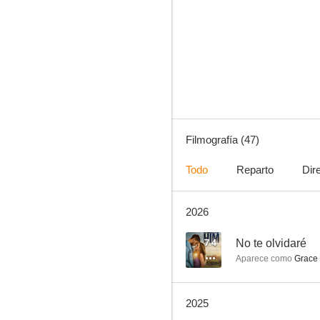
La extraordinaria playlist de Zoey
7.9
Filmografía (47)
Todo
Reparto
Dir
2026
Las 4 estaciones de las chicas Gilmore
7.1
7.4
No te olvidaré
Aparece como
Grace 
2025