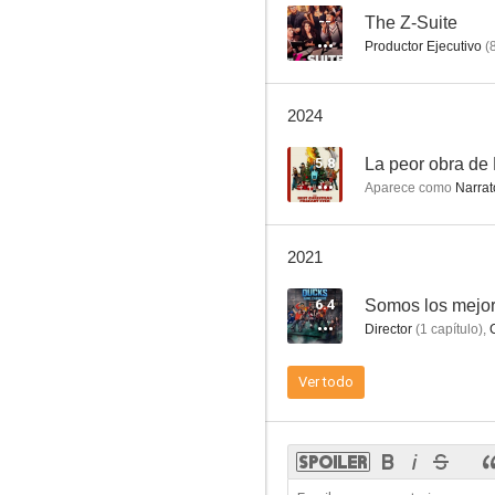
--
The Z-Suite
Productor Ejecutivo
(
Una historia casi divertida
2024
6.6
5.8
La peor obra de
Aparece como
Narrato
2021
6.4
Somos los mejor
Director
(
1
capítulo
)
,
Un canguro superduro
Ver todo
9.0