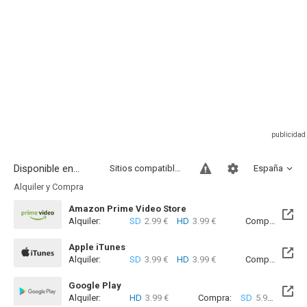
Disponible en...
Sitios compatibles
España
Alquiler y Compra
Amazon Prime Video Store
Alquiler:
SD
2.99 €
HD
3.99 €
Compra:
SD
5
Apple iTunes
Alquiler:
SD
3.99 €
HD
3.99 €
Compra:
SD
5
Google Play
Alquiler:
HD
3.99 €
Compra:
SD
5.99 €
HD
6