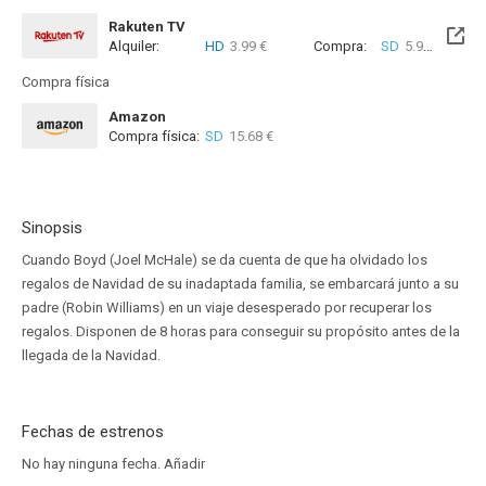
Rakuten TV
Alquiler:
HD
3.99 €
Compra:
SD
5.99 €
HD
9
Compra física
Amazon
Compra física:
SD
15.68 €
Sinopsis
Cuando Boyd (Joel McHale) se da cuenta de que ha olvidado los
regalos de Navidad de su inadaptada familia, se embarcará junto a su
padre (Robin Williams) en un viaje desesperado por recuperar los
regalos. Disponen de 8 horas para conseguir su propósito antes de la
llegada de la Navidad.
Fechas de estrenos
No hay ninguna fecha.
Añadir