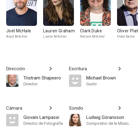
Joel McHale
Lauren Graham
Clark Duke
Oliver Plat
Boyd Mitchler
Luann Mitchler
Nelson Mitchler
Hobo Santa
Dirección
Escritura
Tristram Shapeero
Michael Brown
Director
Guión
Cámara
Sonido
Giovani Lampassi
Ludwig Göransson
Director de Fotografía
Compositor de la Música Original