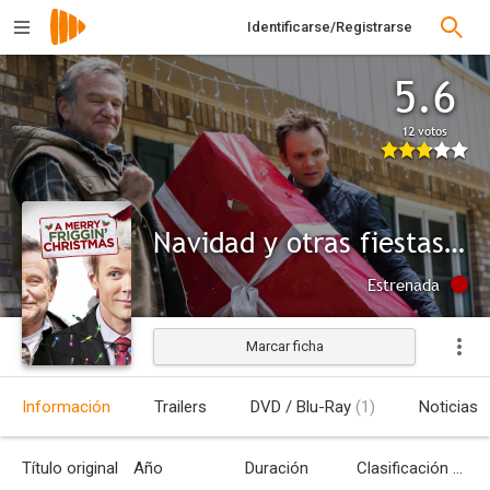
Identificarse/Registrarse
5.6
12 votos
Navidad y otras fiestas a evitar
Estrenada
Marcar ficha
Información
Trailers
DVD / Blu-Ray
(1)
Noticias
Título original
Año
Duración
Clasificación por edades