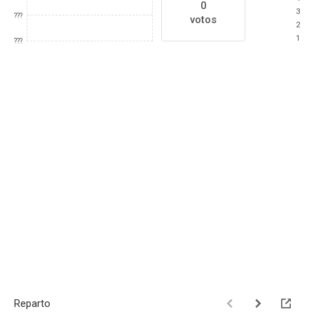
0
3
???
votos
2
1
???
Reparto