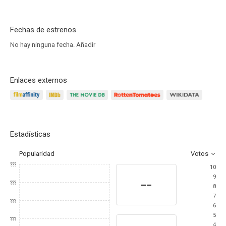
Fechas de estrenos
No hay ninguna fecha.
Añadir
Enlaces externos
Estadísticas
Popularidad
Votos
???
10
9
--
???
8
7
???
6
5
???
4