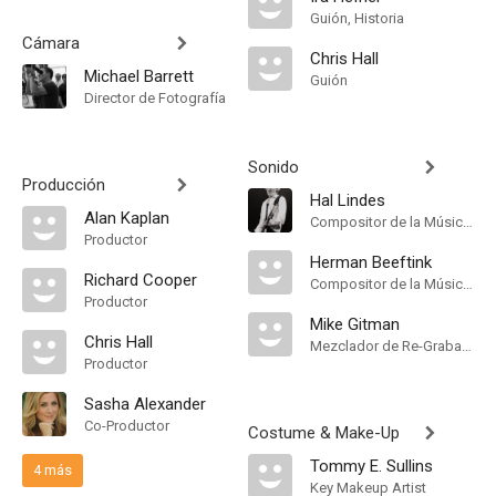
Guión, Historia
Cámara
Chris Hall
Michael Barrett
Guión
Director de Fotografía
Sonido
Producción
Hal Lindes
Alan Kaplan
Compositor de la Música Original, Música
Productor
Herman Beeftink
Richard Cooper
Compositor de la Música Original, Música
Productor
Mike Gitman
Chris Hall
Mezclador de Re-Grabación de Sonido
Productor
Sasha Alexander
Co-Productor
Costume & Make-Up
Tommy E. Sullins
4 más
Key Makeup Artist