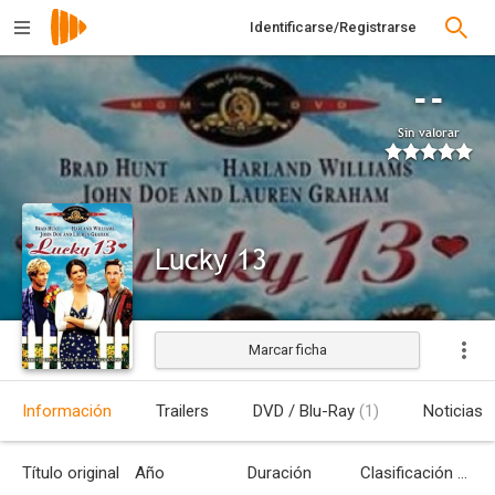
Identificarse/Registrarse
--
Sin valorar
Lucky 13
Marcar ficha
Estrenada
Información
Trailers
DVD / Blu-Ray
(1)
Noticias
Título original
Año
Duración
Clasificación por edades