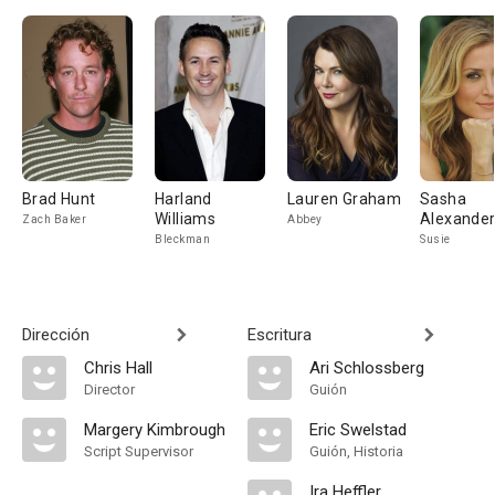
Brad Hunt
Harland
Lauren Graham
Sasha
Williams
Alexande
Zach Baker
Abbey
Bleckman
Susie
Dirección
Escritura
Chris Hall
Ari Schlossberg
Director
Guión
Margery Kimbrough
Eric Swelstad
Script Supervisor
Guión, Historia
Ira Heffler