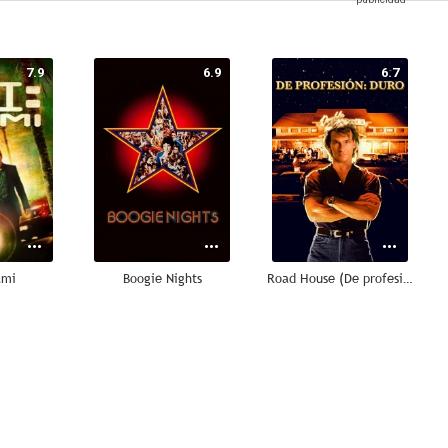
7.9
6.9
6.7
ami
Boogie Nights
Road House (De profesión: duro)
8.0
8.0
7.8