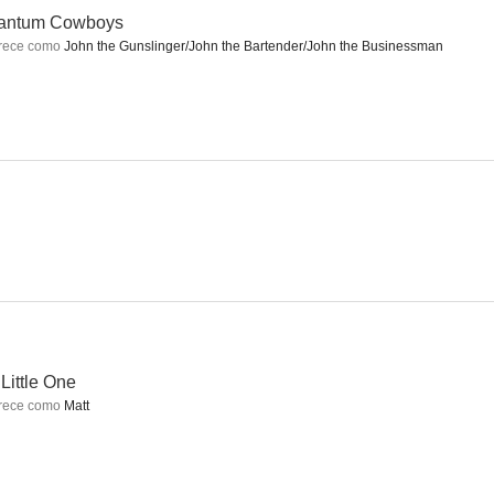
antum Cowboys
rece como
John the Gunslinger/John the Bartender/John the Businessman
The Decline of Western Civilization
Gran bola de fuego
La ira (The Rage: Carrie 2)
--
--
--
owboys
The Doors - Morrison Hotel
Little One
Little One
--
--
--
rece como
Matt