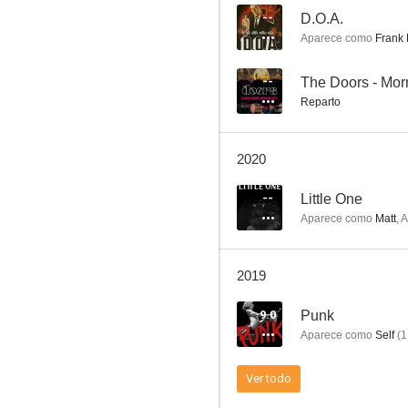
--
D.O.A.
Aparece como
Frank 
Salvador
--
The Doors - Mor
Reparto
4.6
2020
--
Little One
Aparece como
Matt
,
A
2019
Las fuerzas de la naturaleza
9.0
Punk
--
Aparece como
Self
(
1
Ver todo