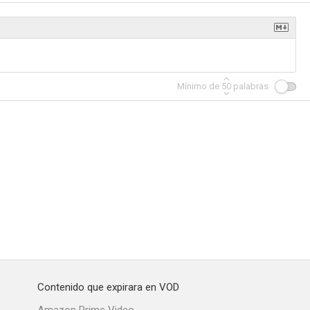
Slide
Anillo de fuego
Mi ex me tiene ganas
Mínimo de
50
palabras
--
--
--
ie Freaky
Lucky 13
Mayor of the Sunset Strip
--
--
--
Contenido que expirara en VOD