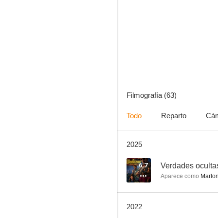
Torque: Rodando al límite
7.7
Filmografía (63)
Todo
Reparto
Cá
2025
Roswell
6.3
6.7
Verdades oculta
Aparece como
Marlo
2022