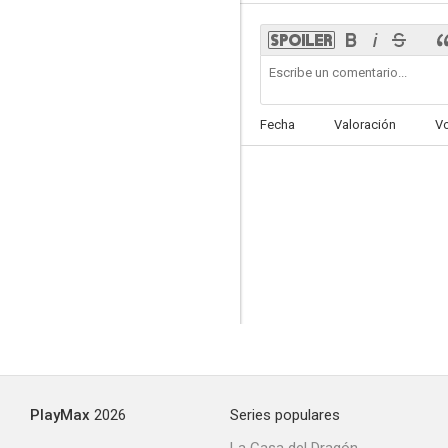
My Little One
Fecha
Valoración
V
--
Salvador
--
PlayMax
2026
Series populares