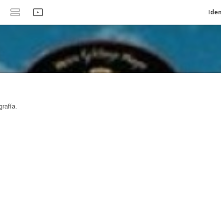
Iden
rafía.