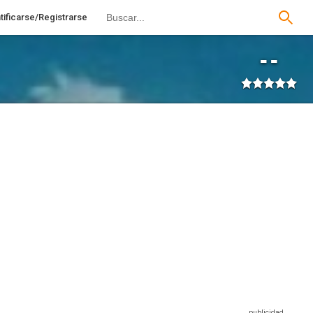
tificarse/Registrarse
--