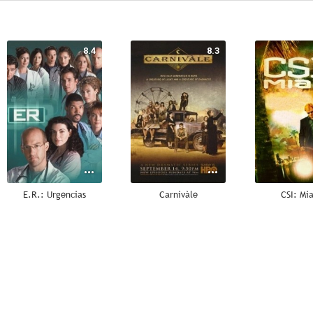
8.4
8.3
E.R.: Urgencias
Carnivàle
CSI: Mi
10
9.0