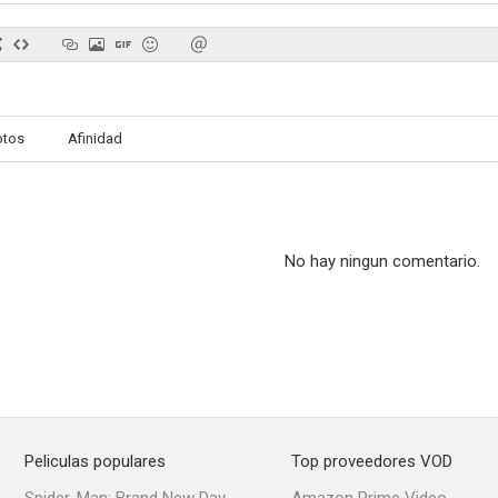
All Creatures Here Below
You're Gonna Miss Me
Electric 
otos
Afinidad
--
--
No hay ningun comentario.
Tom Cool
Man Maid
Live Freaky D
--
--
Peliculas populares
Top proveedores VOD