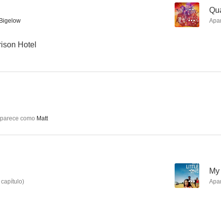
--
Qu
Bigelow
Apa
The Good Girl
Hospital de niños
rison Hotel
4.5
--
parece como
Matt
Cumbres borrascosas
D.O.A.
Quantum C
--
My 
--
--
capítulo
)
Apa