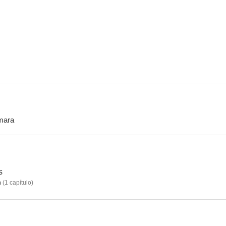
Gypsy 83
Punk
El secreto de
7.7
7.5
mara
Ley y orden
La última vez que me suicidé
Sueños r
6.1
6.0
s
n
(
1
capítulo
)