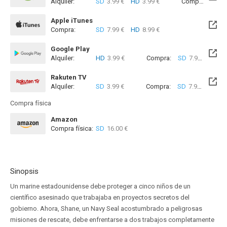
Alquiler:
SD
3.99 €
HD
3.99 €
Compra:
SD
7
Apple iTunes
Compra:
SD
7.99 €
HD
8.99 €
Google Play
Alquiler:
HD
3.99 €
Compra:
SD
7.99 €
HD
8
Rakuten TV
Alquiler:
SD
3.99 €
Compra:
SD
7.99 €
Compra física
Amazon
Compra física:
SD
16.00 €
Sinopsis
Un marine estadounidense debe proteger a cinco niños de un
científico asesinado que trabajaba en proyectos secretos del
gobierno. Ahora, Shane, un Navy Seal acostumbrado a peligrosas
misiones de rescate, debe enfrentarse a dos trabajos completamente