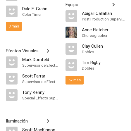
Equipo
Dale E. Grahn
Abigail Callahan
Color Timer
Post Production Supervisor
3 más
Anne Fletcher
Choreographer
Clay Cullen
Efectos Visuales
Dobles
Mark Dornfeld
Tim Rigby
Supervisor de Efectos Visuales
Dobles
Scott Farrar
57 más
Supervisor de Efectos Visuales
Tony Kenny
Special Effects Supervisor
Iluminación
Scott MacKinnon