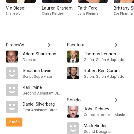
Vin Diesel
Lauren Graham
Faith Ford
Brittany 
Shane Wolf
Claire Fletcher
Julie Plummer
Zoe Plummer
Dirección
Escritura
Adam Shankman
Thomas Lennon
Director
Guión, Guión Adaptado
Susanna David
Robert Ben Garant
Script Supervisor
Guión, Guión Adaptado
Karl Irvine
Second Assistant Director
Sonido
Daniel Silverberg
John Debney
First Assistant Director
Compositor de la Música Original
2 más
Mark Binder
Sound Designer