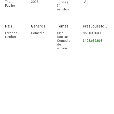
The
2005
1 hora y
A
Pacifier
31
minutos
País
Géneros
Temas
Presupuesto - Ingresos
Estados
Comedia
Cine
$56.000.000
Unidos
familiar
,
-
Comedia
$198.636.868
de
acción