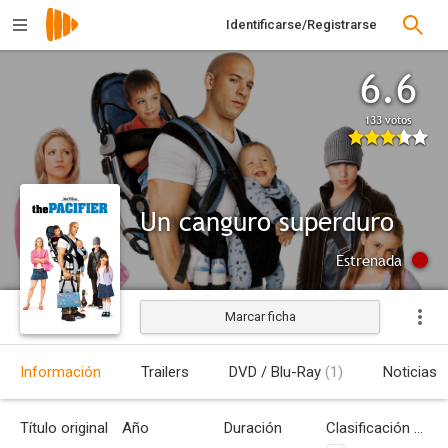
Identificarse/Registrarse
6.6
133 votos
Un canguro superduro
Estrenada
Marcar ficha
Información
Trailers
DVD / Blu-Ray
(1)
Noticias
Título original
Año
Duración
Clasificación por edades