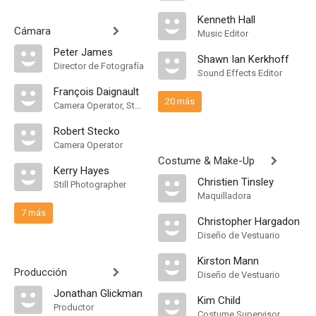
Kenneth Hall
Cámara
Music Editor
Peter James
Shawn Ian Kerkhoff
Director de Fotografía
Sound Effects Editor
François Daignault
20 más
Camera Operator, Steadicam Operator
Robert Stecko
Camera Operator
Costume & Make-Up
Kerry Hayes
Christien Tinsley
Still Photographer
Maquilladora
7 más
Christopher Hargadon
Diseño de Vestuario
Kirston Mann
Producción
Diseño de Vestuario
Jonathan Glickman
Kim Child
Productor
Costume Supervisor