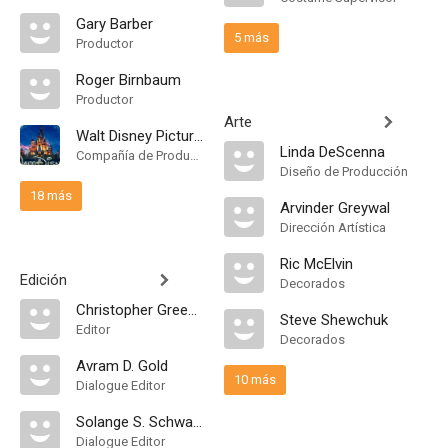
Gary Barber
5 más
Productor
Roger Birnbaum
Productor
Arte
Walt Disney Pictures
Linda DeScenna
Compañía de Produccion
Diseño de Producción
18 más
Arvinder Greywal
Dirección Artística
Ric McElvin
Edición
Decorados
Christopher Greenbury
Steve Shewchuk
Editor
Decorados
Avram D. Gold
10 más
Dialogue Editor
Solange S. Schwalbe
Dialogue Editor